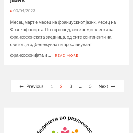
03/04/2023
Месец март е месец на францускиот јазик, месец на
Франкофонијата. По тој повод, сите земји членки на
франкофонската заедница, од сите континенти на
светот, ја одбележуваат и прославуваат
франкофонијата и …
READ MORE
Posts
Previous
1
2
3
…
5
Next
pagination