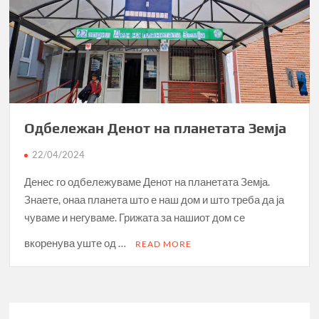
Одбележан Денот на планетата Земја
22/04/2024
Денес го одбележуваме Денот на планетата Земја.
Знаете, онаа планета што е наш дом и што треба да ја
чуваме и негуваме. Грижата за нашиот дом се
вкоренува уште од …
READ MORE