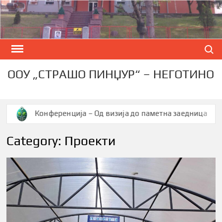
Skip
to
content
Search
ООУ „СТРАШО ПИНЏУР“ – НЕГОТИНО
ренција – Од визија до паметна заедница
Вториот в
Category:
Проекти