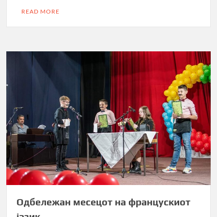
READ MORE
Одбележан месецот на францускиот
јазик