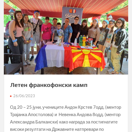
Летен франкофонски камп
26/06/2023
Од 20 – 25 јуни, учениците Андон Крстев 7одд. (ментор
Трајанка Апостолова) и Невенка Андова 8одд. (ментор
Александра Балкански) како награда за постигнатите
високи резултати на Државните натпревари по