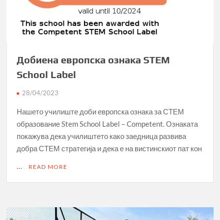
во
Брисел
Добиена европска ознака STEM
School Label
28/04/2023
Нашето училиште доби европска ознака за СТЕМ
образование Stem School Label – Competent. Ознаката
покажува дека училиштето како заедница развива
добра СТЕМ стратегија и дека е на вистинскиот пат кон
…
READ MORE