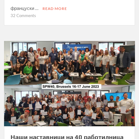
француски …
READ MORE
on
32 Comments
Летен
франкофонски
камп
Наши наставници на 40 работилница