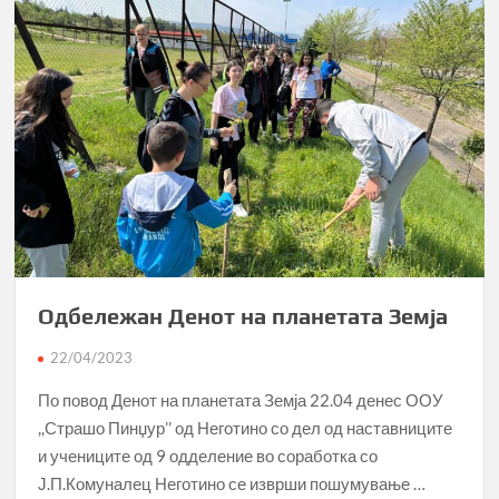
Одбележан Денот на планетата Земја
22/04/2023
По повод Денот на планетата Земја 22.04 денес ООУ
,,Страшо Пинџур’’ од Неготино со дел од наставниците
и учениците од 9 одделение во соработка со
Ј.П.Комуналец Неготино се изврши пошумување …