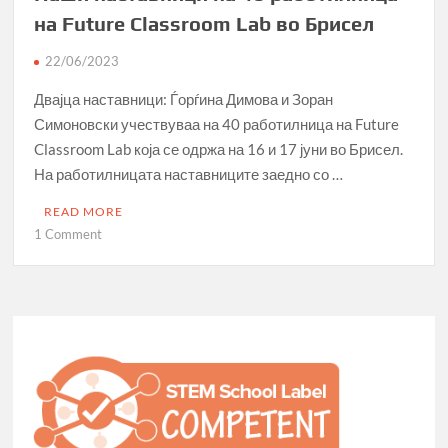
на Future Classroom Lab во Брисел
22/06/2023
Двајца наставници: Ѓорѓина Димова и Зоран
Симоновски учествуваа на 40 работилница на Future
Classroom Lab која се одржа на 16 и 17 јуни во Брисел.
На работилницата наставниците заедно со …
READ MORE
on
1 Comment
Наши
наставници
на
40
работилница
на
Future
Classroom
Lab