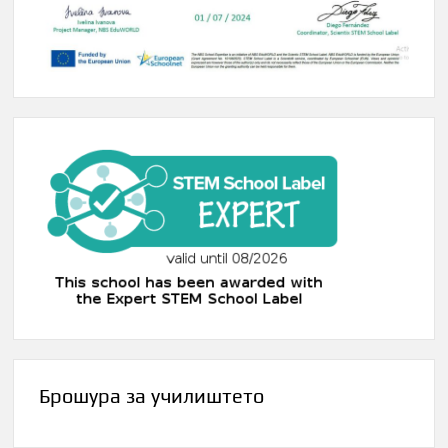
Брошура за училиштето