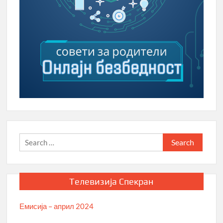
Search
for:
Телевизија Спекран
Емисија – април 2024