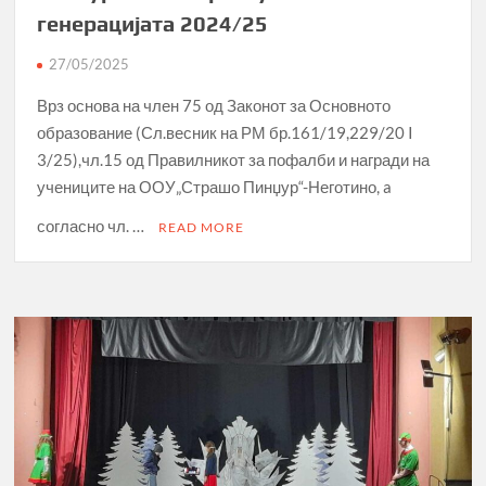
генерацијата 2024/25
27/05/2025
Врз основа на член 75 од Законот за Основното
образование (Сл.весник на РМ бр.161/19,229/20 I
3/25),чл.15 од Правилникот за пофалби и награди на
учениците на ООУ„Страшо Пинџур“-Неготино, a
согласно чл. …
READ MORE