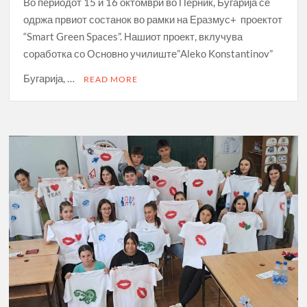
Во периодот 15 и 16 октомври во Перник, Бугарија се
одржа првиот состанок во рамки на Еразмус+ проектот
“Smart Green Spaces”. Нашиот проект, вклучува
соработка со Основно училиште”Aleko Konstantinov”
Бугарија, …
READ MORE