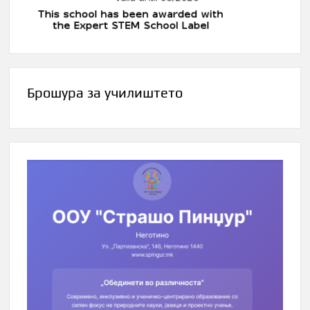
Брошура за училиштето