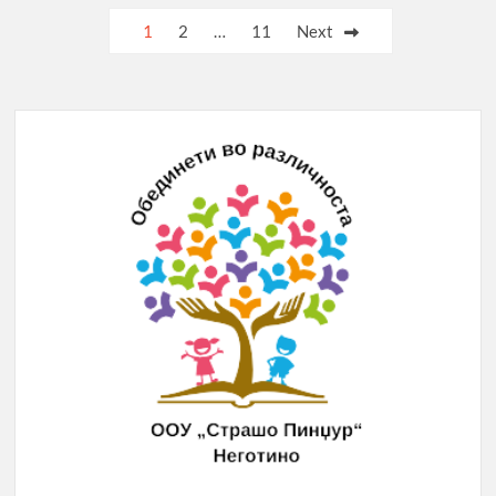
Posts
1
2
…
11
Next
pagination