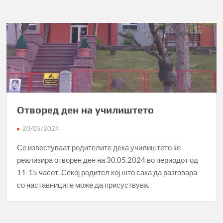
Отворед ден на училиштето
20/05/2024
Се известуваат родителите дека училиштето ќе
реализира отворен ден на 30.05.2024 во периодот од
11-15 часот. Секој родител кој што сака да разговара
со наставниците може да присуствува.