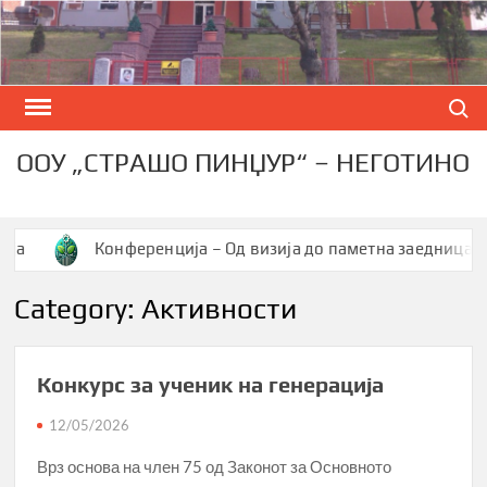
Skip
to
content
Search
ООУ „СТРАШО ПИНЏУР“ – НЕГОТИНО
нференција – Од визија до паметна заедница
Вторио
Category:
Активности
Конкурс за ученик на генерација
12/05/2026
Врз основа на член 75 од Законот за Основното