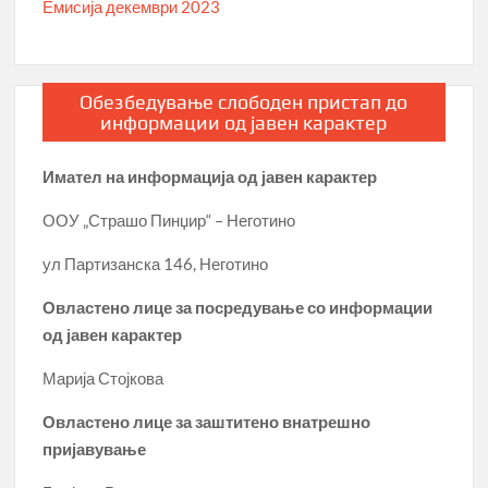
Емисија декември 2023
Обезбедување слободен пристап до
информации од јавен карактер
Имател на информација од јавен карактер
ООУ „Страшо Пинџир“ – Неготино
ул Партизанска 146, Неготино
Овластено лице за посредување со информации
од јавен карактер
Марија Стојкова
Овластено лице за заштитено внатрешно
пријавување