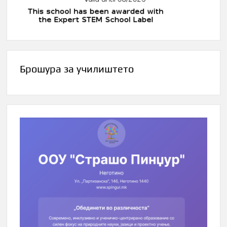
Брошура за училиштето