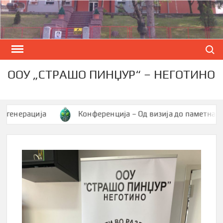
Skip
to
content
Search
ООУ „СТРАШО ПИНЏУР“ – НЕГОТИНО
нерација
Конференција – Од визија до паметна заедн