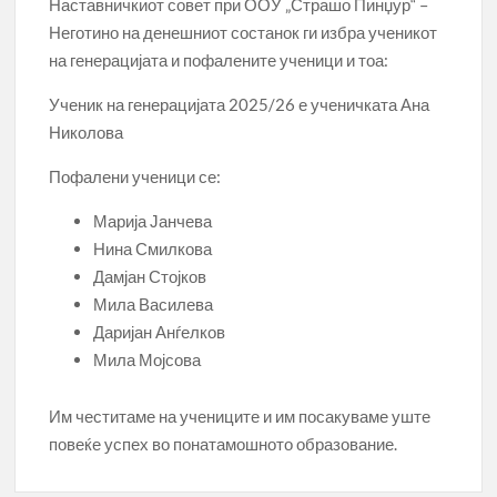
Наставничкиот совет при ООУ „Страшо Пинџур“ –
Неготино на денешниот состанок ги избра ученикот
на генерацијата и пофалените ученици и тоа:
Ученик на генерацијата 2025/26 е ученичката Ана
Николова
Пофалени ученици се:
Марија Јанчева
Нина Смилкова
Дамјан Стојков
Мила Василева
Даријан Анѓелков
Мила Мојсова
Им честитаме на учениците и им посакуваме уште
повеќе успех во понатамошното образование.