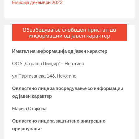
Емисија декември 2023
Обезбедување слободен пристап до
информации од јавен карактер
Имател на информација од јавен карактер
ООУ „Страшо Пинџир“ – Неготино
ул Партизанска 146, Неготино
Овластено лице за посредување со информации
од јавен карактер
Марија Стојкова
Овластено лице за заштитено внатрешно
пријавување