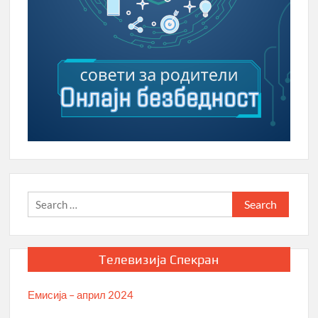
Search
for:
Телевизија Спекран
Емисија – април 2024