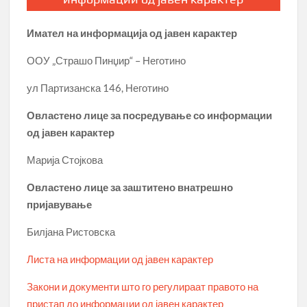
Имател на информација од јавен карактер
ООУ „Страшо Пинџир“ – Неготино
ул Партизанска 146, Неготино
Овластено лице за посредување со информации
од јавен карактер
Марија Стојкова
Овластено лице за заштитено внатрешно
пријавување
Билјана Ристовска
Листа на информации од јавен карактер
Закони и документи што го регулираат правото на
пристап до информации од јавен карактер