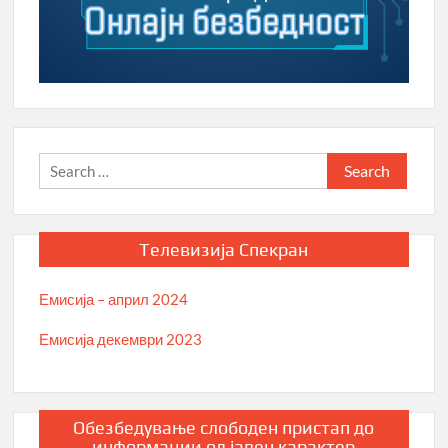
Search
for:
Телевизија Спекран
Емисија – април 2024
Емисија декември 2023
Обезбедување слободен пристап до
информации од јавен карактер