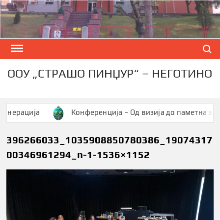
Skip
to
content
Search
ООУ „СТРАШО ПИНЏУР“ – НЕГОТИНО
ерација
Конференција – Од визија до паметна заедни
396266033_1035908850780386_19074317
00346961294_n-1-1536×1152