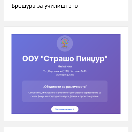
Брошура за училиштето