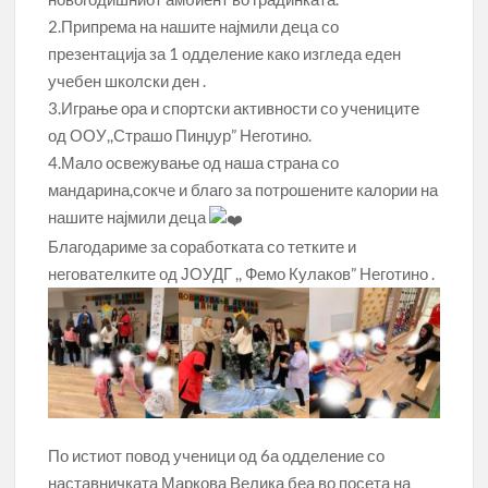
2.Припрема на нашите најмили деца со
презентација за 1 одделение како изгледа еден
учебен школски ден .
3.Играње ора и спортски активности со учениците
од ООУ,,Страшо Пинџур” Неготино.
4.Мало освежување од наша страна со
мандарина,сокче и благо за потрошените калории на
нашите најмили деца
Благодариме за соработката со тетките и
негователките од ЈОУДГ ,, Фемо Кулаков” Неготино .
По истиот повод ученици од 6а одделение со
наставничката Маркова Велика беа во посета на