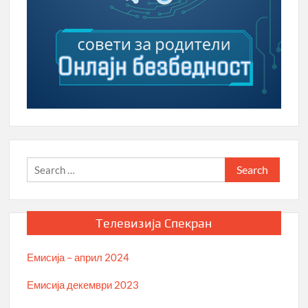
Search
for:
Телевизија Спекран
Емисија – април 2024
Емисија декември 2023