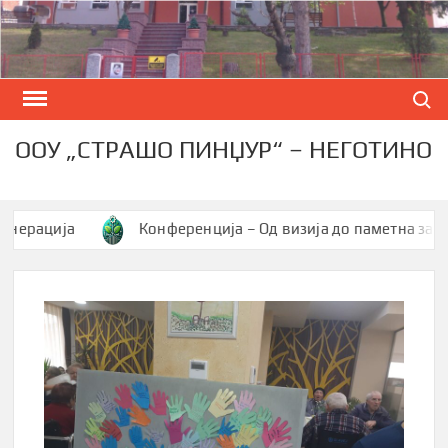
Skip
to
content
Search
ООУ „СТРАШО ПИНЏУР“ – НЕГОТИНО
ција
Конференција – Од визија до паметна заедница