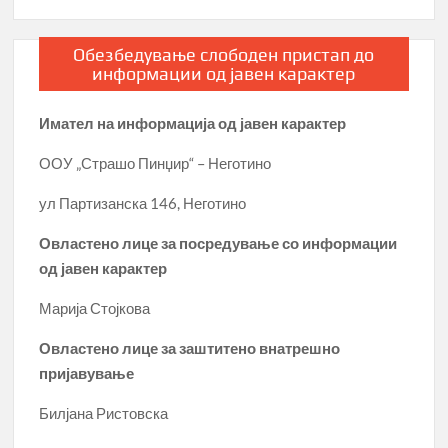
Обезбедување слободен пристап до
информации од јавен карактер
Имател на информација од јавен карактер
ООУ „Страшо Пинџир“ – Неготино
ул Партизанска 146, Неготино
Овластено лице за посредување со информации
од јавен карактер
Марија Стојкова
Овластено лице за заштитено внатрешно
пријавување
Билјана Ристовска