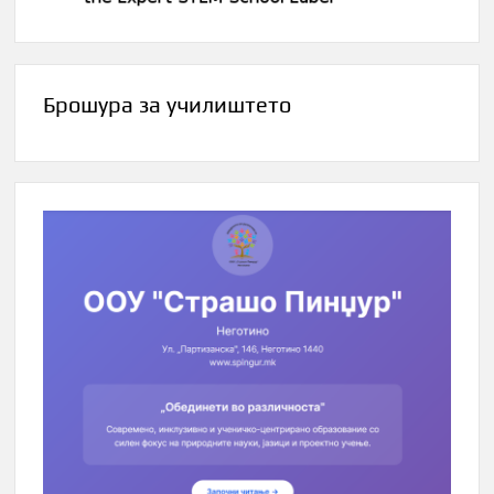
Брошура за училиштето