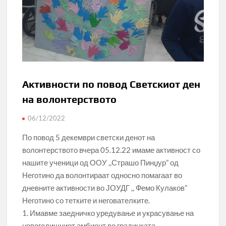
Активности по повод Светскиот ден
на волонтерството
06/12/2022
По повод 5 декември светски денот на
волонтерството вчера 05.12.22 имаме активност со
нашите ученици од ООУ ,,Страшо Пинџур” од
Неготино да волонтираат односно помагаат во
дневните активности во ЈОУДГ ,, Фемо Кулаков”
Неготино со тетките и негователките.
1. Имавме заедничко уредување и украсување на
новогодишниот амбиент во градинката.