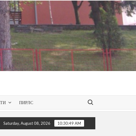
Search for:
КТИ
ПИРЛС
презентирана одобрената програма за слободниот изборен п
Saturday, August 08, 2026
10:30:50 AM