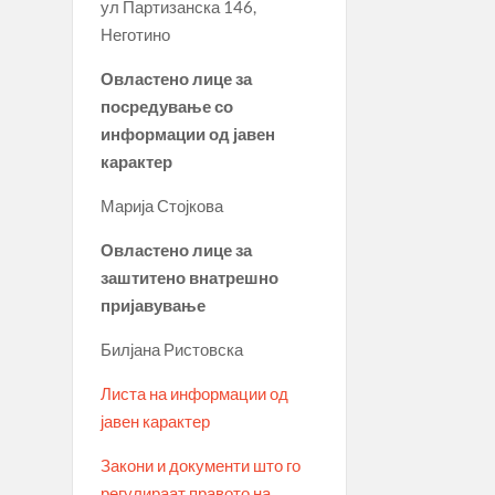
ул Партизанска 146,
Неготино
Овластено лице за
посредување со
информации од јавен
карактер
Марија Стојкова
Овластено лице за
заштитено внатрешно
пријавување
Билјана Ристовска
Листа на информации од
јавен карактер
Закони и документи што го
регулираат правото на