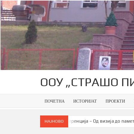
Skip
to
content
ООУ „СТРАШО П
ПОЧЕТНА
ИСТОРИЈАТ
ПРОЕКТИ
ција
Конференција – Од визија до паметна заедница
НАЈНОВО