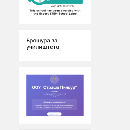
Брошура за
училиштето