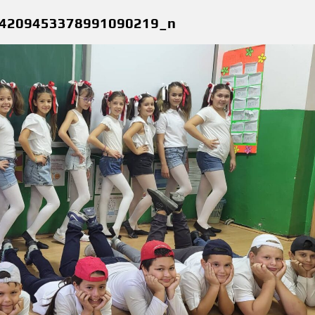
4209453378991090219_n