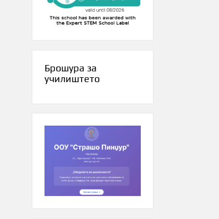
Брошура за
училиштето