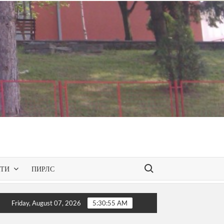
Search for:
КТИ
ПИРЛС
en Spaces – презентирана одобрената програма за слободнио
Friday, August 07, 2026
5:30:56 AM