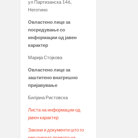
ул Партизанска 146,
Неготино
Овластено лице за
посредување со
информации од јавен
карактер
Марија Стојкова
Овластено лице за
заштитено внатрешно
пријавување
Билјана Ристовска
Листа на информации од
јавен карактер
Закони и документи што го
регулираат правото на