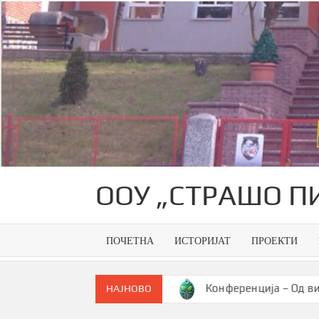
Skip
to
content
ООУ „СТРАШО П
ПОЧЕТНА
ИСТОРИЈАТ
ПРОЕКТИ
ик на генерација
Конференција – Од визија до памет
НАЈНОВО