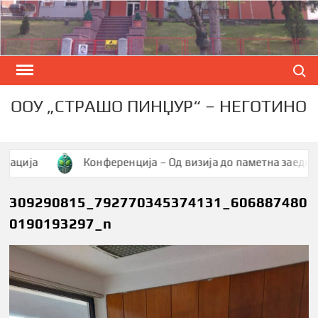
Skip
to
content
Search
ООУ „СТРАШО ПИНЏУР“ – НЕГОТИНО
Конференција – Од визија до паметна заедница
309290815_792770345374131_606887480
0190193297_n