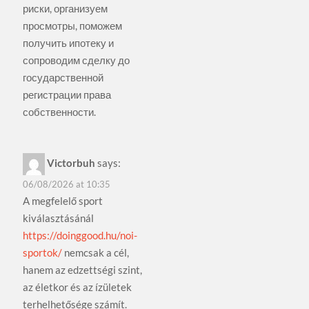
риски, организуем
просмотры, поможем
получить ипотеку и
сопроводим сделку до
государственной
регистрации права
собственности.
Victorbuh
says:
06/08/2026 at 10:35
A megfelelő sport
kiválasztásánál
https://doinggood.hu/noi-
sportok/
nemcsak a cél,
hanem az edzettségi szint,
az életkor és az ízületek
terhelhetősége számít.