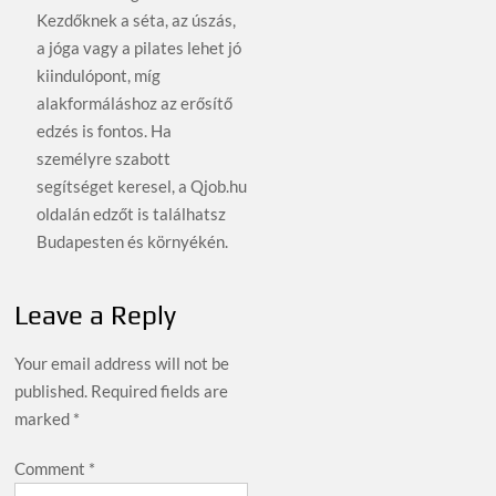
Kezdőknek a séta, az úszás,
a jóga vagy a pilates lehet jó
kiindulópont, míg
alakformáláshoz az erősítő
edzés is fontos. Ha
személyre szabott
segítséget keresel, a Qjob.hu
oldalán edzőt is találhatsz
Budapesten és környékén.
Leave a Reply
Your email address will not be
published.
Required fields are
marked
*
Comment
*