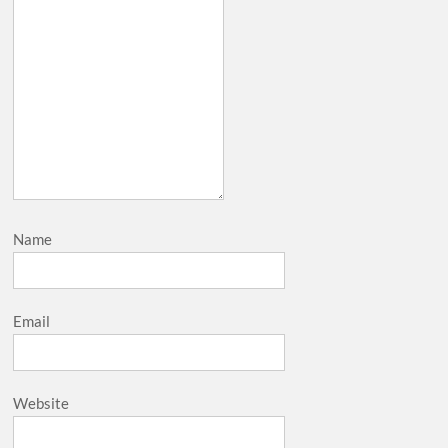
Name
Email
Website