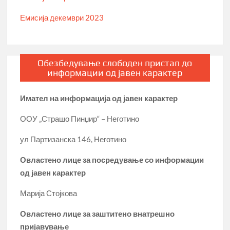
Емисија декември 2023
Обезбедување слободен пристап до
информации од јавен карактер
Имател на информација од јавен карактер
ООУ „Страшо Пинџир“ – Неготино
ул Партизанска 146, Неготино
Овластено лице за посредување со информации
од јавен карактер
Марија Стојкова
Овластено лице за заштитено внатрешно
пријавување