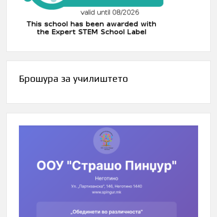
Брошура за училиштето