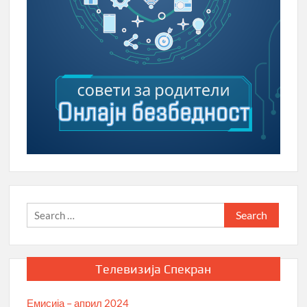
Search
for:
Телевизија Спекран
Емисија – април 2024