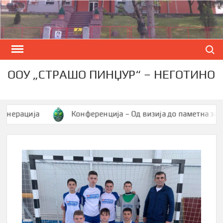
Skip
to
content
Search
ООУ „СТРАШО ПИНЏУР“ – НЕГОТИНО
ација
Конференција – Од визија до паметна заедница