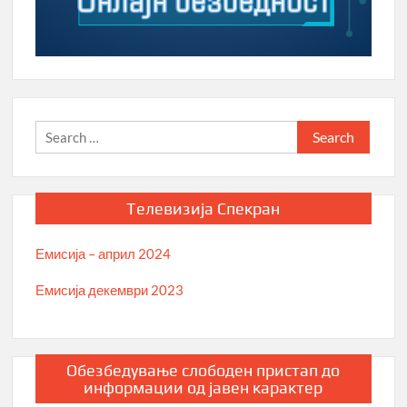
Search
for:
Телевизија Спекран
Емисија – април 2024
Емисија декември 2023
Обезбедување слободен пристап до
информации од јавен карактер