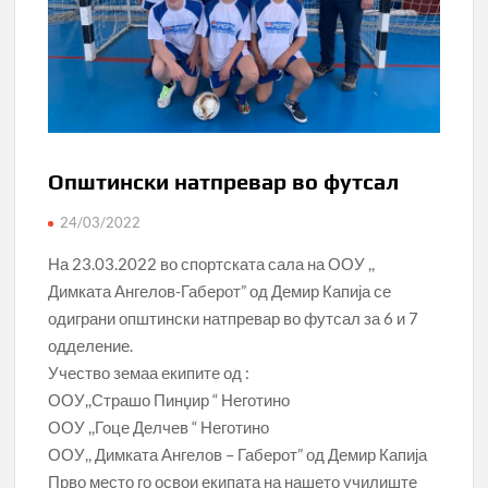
Општински натпревар во футсал
24/03/2022
На 23.03.2022 во спортската сала на ООУ ,,
Димката Ангелов-Габерот” од Демир Капија се
одиграни општински натпревар во футсал за 6 и 7
одделение.
Учество земаа екипите од :
ООУ,,Страшо Пинџир “ Неготино
ООУ ,,Гоце Делчев “ Неготино
ООУ,, Димката Ангелов – Габерот” од Демир Капија
Прво место го освои екипата на нашето училиште