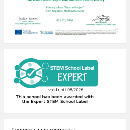
Брошура за училиштето