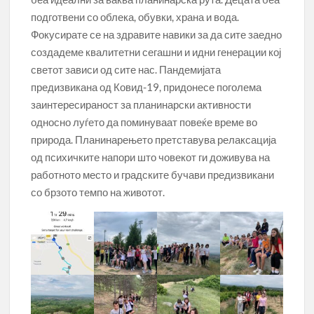
подготвени со облека, обувки, храна и вода.
Фокусирате се на здравите навики за да сите заедно
создадеме квалитетни сегашни и идни генерации кој
светот зависи од сите нас. Пандемијата
предизвикана од Ковид-19, придонесе поголема
заинтересираност за планинарски активности
односно луѓето да поминуваат повеќе време во
природа. Планинарењето претставува релаксација
од психичките напори што човекот ги доживува на
работното место и градските бучави предизвикани
со брзото темпо на животот.