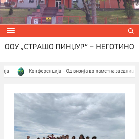
Skip
to
content
Search
ООУ „СТРАШО ПИНЏУР“ – НЕГОТИНО
Конференција – Од визија до паметна заедница