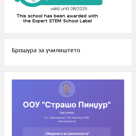
Брошура за училиштето