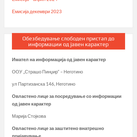
Емисија декември 2023
Обезбедување слободен пристап до
информации од јавен карактер
Имател на информација од јавен карактер
ООУ „Страшо Пинџир“ – Неготино
ул Партизанска 146, Неготино
Овластено лице за посредување со информации
од јавен карактер
Марија Стојкова
Овластено лице за заштитено внатрешно
пријавување