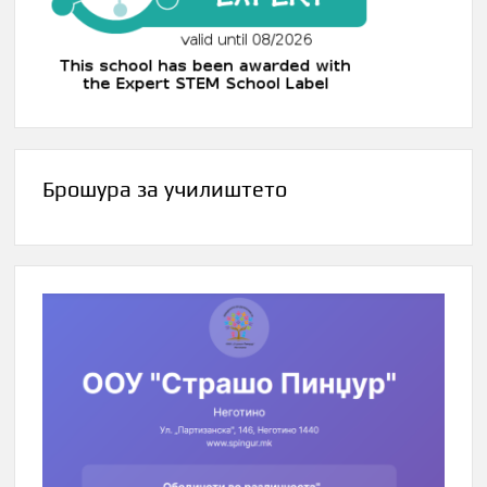
Брошура за училиштето