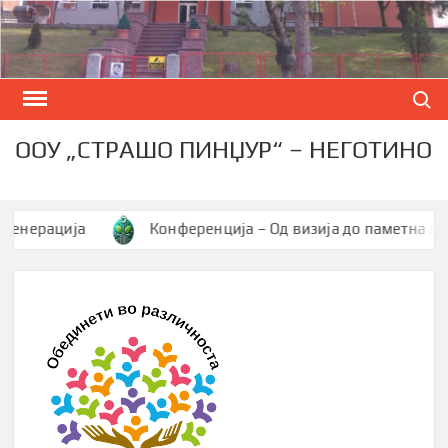
Skip
to
content
Search
ООУ „СТРАШО ПИНЏУР“ – НЕГОТИНО
ерација
Конференција – Од визија до паметна заедни