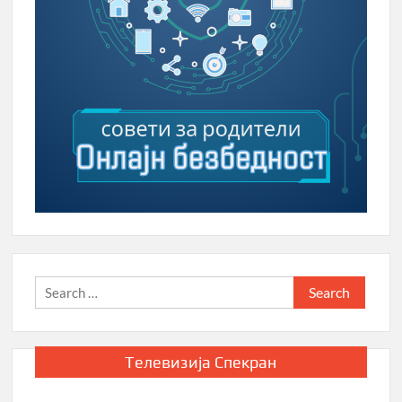
Search
for:
Телевизија Спекран