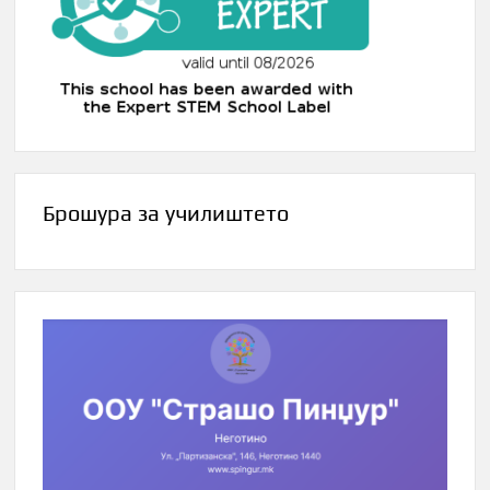
Брошура за училиштето