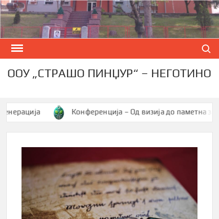
Skip
to
content
Search
ООУ „СТРАШО ПИНЏУР“ – НЕГОТИНО
рација
Конференција – Од визија до паметна заедниц