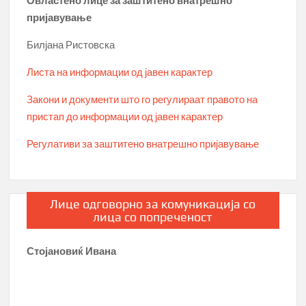
Овластено лице за заштитено внатрешно
пријавување
Билјана Ристовска
Листа на информации од јавен карактер
Закони и документи што го регулираат правото на
пристап до информации од јавен карактер
Регулативи за заштитено внатрешно пријавување
Лице одговорно за комуникација со
лица со попреченост
Стојановиќ Ивана