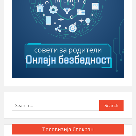
Search
for:
Телевизија Спекран