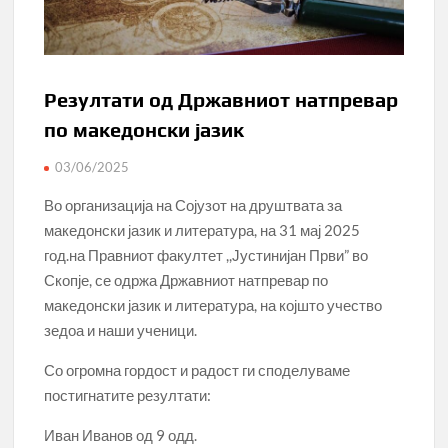
Резултати од Државниот натпревар
по македонски јазик
03/06/2025
Во организација на Сојузот на друштвата за
македонски јазик и литература, на 31 мај 2025
год.на Правниот факултет ,,Јустинијан Први” во
Скопје, се одржа Државниот натпревар по
македонски јазик и литература, на којшто учество
зедоа и наши ученици.
Со огромна гордост и радост ги споделуваме
постигнатите резултати:
Иван Иванов од 9 одд.