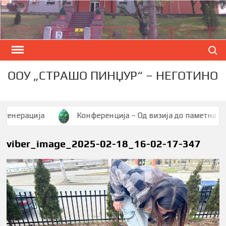
Skip
to
content
Search
ООУ „СТРАШО ПИНЏУР“ – НЕГОТИНО
ерација
Конференција – Од визија до паметна заедни
viber_image_2025-02-18_16-02-17-347