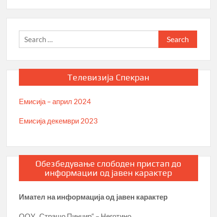
Search
for:
Телевизија Спекран
Емисија – април 2024
Емисија декември 2023
Обезбедување слободен пристап до
информации од јавен карактер
Имател на информација од јавен карактер
ООУ „Страшо Пинџир“ – Неготино