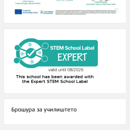
Брошура за училиштето