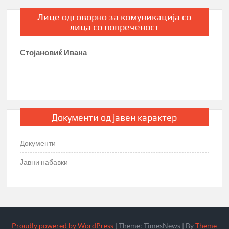
Лице одговорно за комуникација со
лица со попреченост
Стојановиќ Ивана
Документи од јавен карактер
Документи
Јавни набавки
Proudly powered by WordPress
|
Theme: TimesNews
|
By
Theme