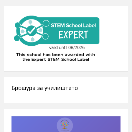
Брошура за училиштето