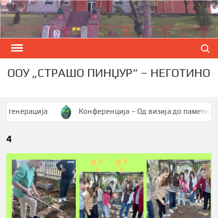
Skip
to
content
Search
ООУ „СТРАШО ПИНЏУР“ – НЕГОТИНО
нерација
Конференција – Од визија до паметна заедн
4