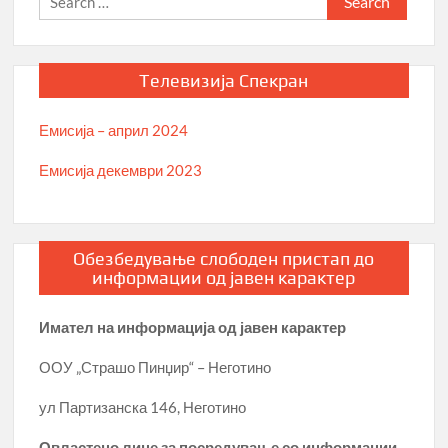
for:
Телевизија Спекран
Емисија – април 2024
Емисија декември 2023
Обезбедување слободен пристап до
информации од јавен карактер
Имател на информација од јавен карактер
ООУ „Страшо Пинџир“ – Неготино
ул Партизанска 146, Неготино
Овластено лице за посредување со информации