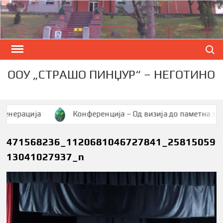
Skip
to
content
Search
ООУ „СТРАШО ПИНЏУР“ – НЕГОТИНО
рација
Конференција – Од визија до паметна заедниц
471568236_1120681046727841_25815059
13041027937_n