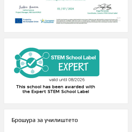
Брошура за училиштето