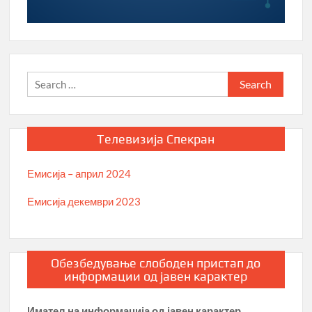
Search
for:
Телевизија Спекран
Емисија – април 2024
Емисија декември 2023
Обезбедување слободен пристап до
информации од јавен карактер
Имател на информација од јавен карактер