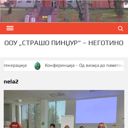
Skip
to
content
Search
ООУ „СТРАШО ПИНЏУР“ – НЕГОТИНО
ерација
Конференција – Од визија до паметна заедни
nela2