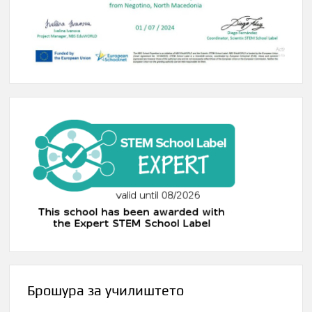
Брошура за училиштето