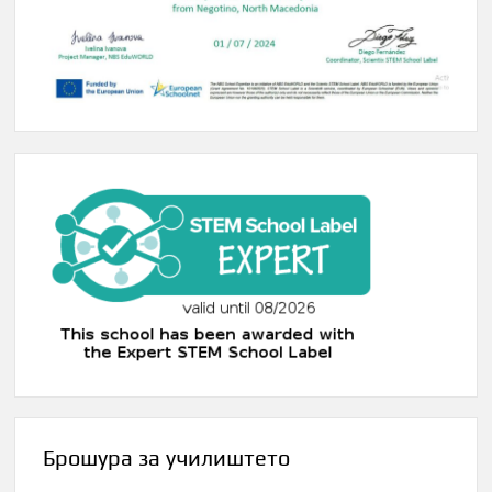
Брошура за училиштето