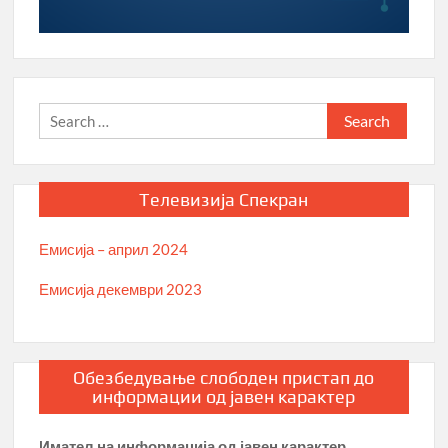
Search
for:
Телевизија Спекран
Емисија – април 2024
Емисија декември 2023
Обезбедување слободен пристап до
информации од јавен карактер
Имател на информација од јавен карактер