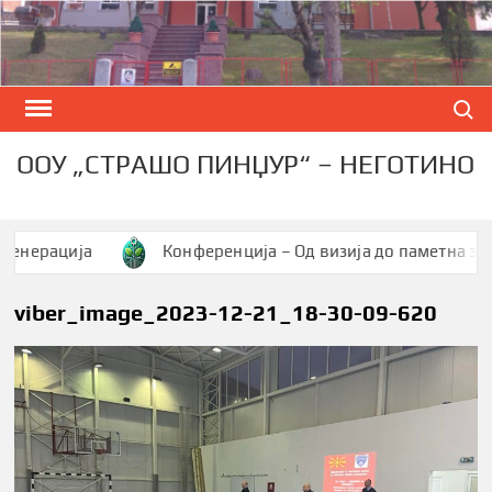
Skip
to
content
Search
ООУ „СТРАШО ПИНЏУР“ – НЕГОТИНО
рација
Конференција – Од визија до паметна заедниц
viber_image_2023-12-21_18-30-09-620