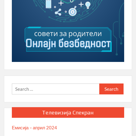
Search
for:
Телевизија Спекран
Емисија – април 2024