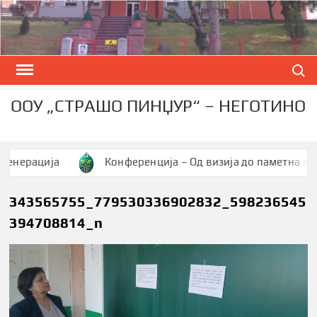
Skip
to
content
Search
ООУ „СТРАШО ПИНЏУР“ – НЕГОТИНО
рација
Конференција – Од визија до паметна заедниц
343565755_779530336902832_598236545
394708814_n