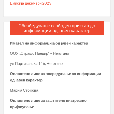
Емисија декември 2023
Обезбедување слободен пристап до
информации од јавен карактер
Имател на информација од јавен карактер
ООУ „Страшо Пинџир“ – Неготино
ул Партизанска 146, Неготино
Овластено лице за посредување со информации
од јавен карактер
Марија Стојкова
Овластено лице за заштитено внатрешно
пријавување