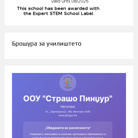
Брошура за училиштето