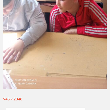
Full
945 × 2048
size