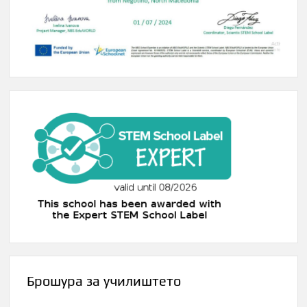
Брошура за училиштето