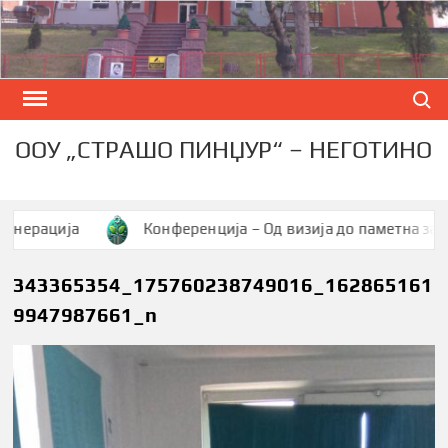
Skip
to
content
Search
ООУ „СТРАШО ПИНЏУР“ – НЕГОТИНО
ија
Конференција – Од визија до паметна заедница
343365354_175760238749016_162865161
9947987661_n