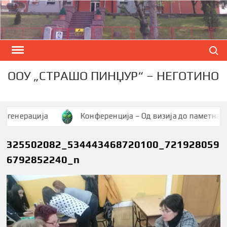
Skip
to
content
Search
ООУ „СТРАШО ПИНЏУР“ – НЕГОТИНО
ерација
Конференција – Од визија до паметна заедни
325502082_534443468720100_721928059
6792852240_n