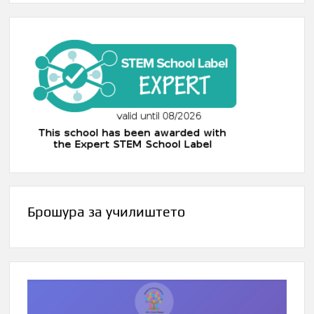
Брошура за училиштето