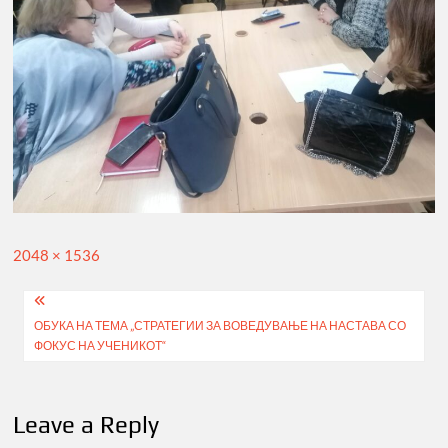
Full
2048 × 1536
size
Post
ОБУКА НА ТЕМА „СТРАТЕГИИ ЗА ВОВЕДУВАЊЕ НА НАСТАВА СО
navigation
ФОКУС НА УЧЕНИКОТ“
Leave a Reply