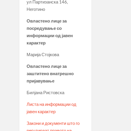
ул Партизанска 146,
Неготино
Овластено лице за
посредување со
информации од јавен
карактер
Марија Стојкова
Овластено лице за
заштитено внатрешно
пријавување
Билјана Ристовска
Листа на информации од
јавен карактер
Закони и документи што го
регулираат правото на