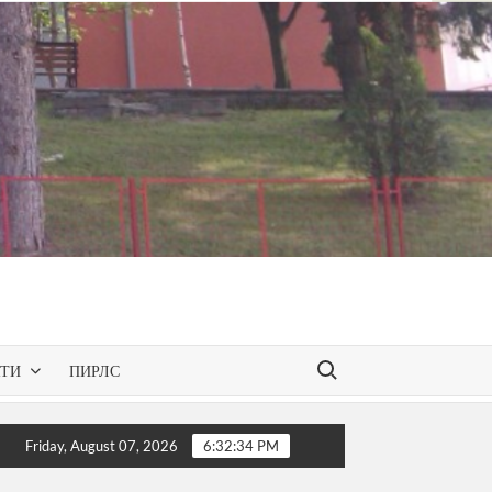
Search for:
КТИ
ПИРЛС
езентирана одобрената програма за слободниот изборен пре
Friday, August 07, 2026
6:32:35 PM