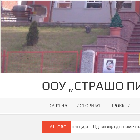
Skip
to
content
ООУ „СТРАШО П
ПОЧЕТНА
ИСТОРИЈАТ
ПРОЕКТИ
ја
Конференција – Од визија до паметна заедница
НАЈНОВО