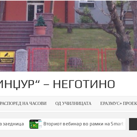
ИНЏУР“ – НЕГОТИНО
РАСПОРЕД НА ЧАСОВИ
ОД УЧИЛНИЦАТА
ЕРАЗМУС+ ПРОЕ
Вториот вебинар во рамки на Smart Green Spaces – пр