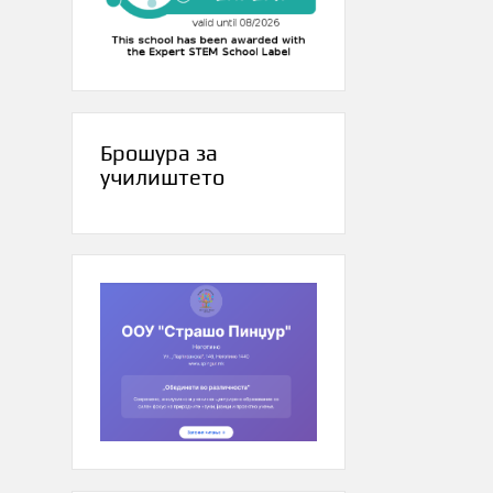
Брошура за
училиштето