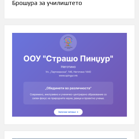
Брошура за училиштето