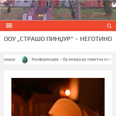
Skip
to
content
Search
ООУ „СТРАШО ПИНЏУР“ – НЕГОТИНО
ја
Конференција – Од визија до паметна заедница