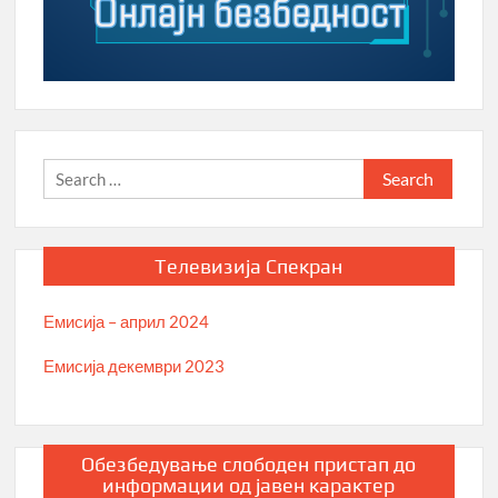
Search
for:
Телевизија Спекран
Емисија – април 2024
Емисија декември 2023
Обезбедување слободен пристап до
информации од јавен карактер