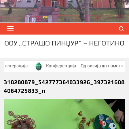
Skip
to
content
Search
ООУ „СТРАШО ПИНЏУР“ – НЕГОТИНО
ерација
Конференција – Од визија до паметна заедн
318280879_542777364033926_397321608
4064725833_n