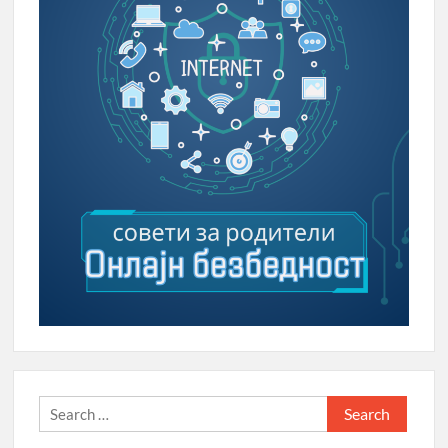
Search
for: