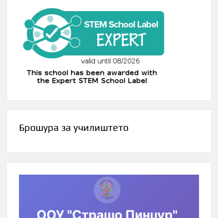
Брошура за училиштето