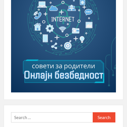
Search
for: