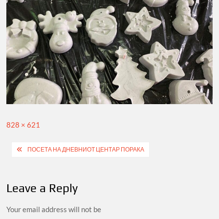
Full
828 × 621
size
Post
ПОСЕТА НА ДНЕВНИОТ ЦЕНТАР ПОРАКА
navigation
Leave a Reply
Your email address will not be