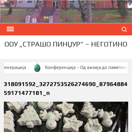
Skip
to
content
Search
ООУ „СТРАШО ПИНЏУР“ – НЕГОТИНО
рација
Конференција – Од визија до паметна заедниц
318091592_3272753526274690_87964884
59171477181_n