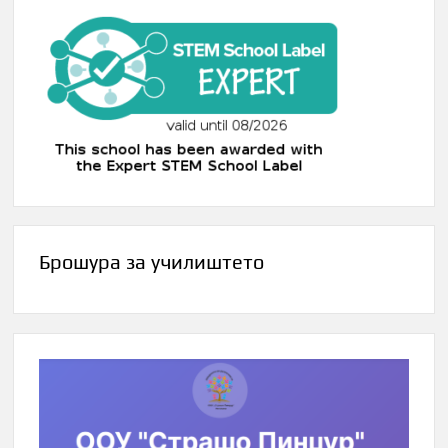
Брошура за училиштето