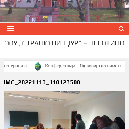
Skip
to
content
Search
ООУ „СТРАШО ПИНЏУР“ – НЕГОТИНО
ерација
Конференција – Од визија до паметна заедни
IMG_20221110_110123508