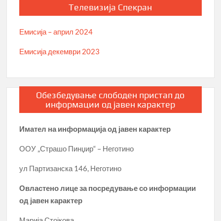
Телевизија Спекран
Емисија – април 2024
Емисија декември 2023
Обезбедување слободен пристап до
информации од јавен карактер
Имател на информација од јавен карактер
ООУ „Страшо Пинџир“ – Неготино
ул Партизанска 146, Неготино
Овластено лице за посредување со информации
од јавен карактер
Марија Стојкова