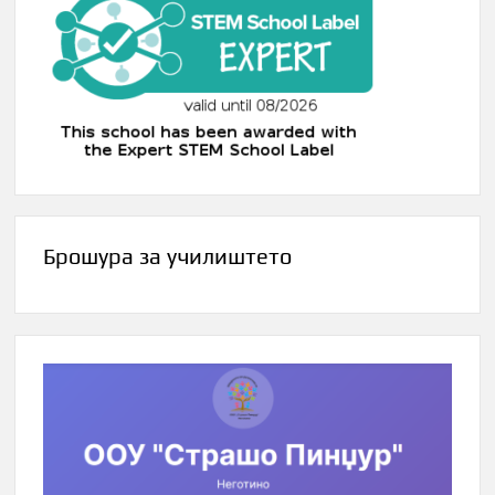
Брошура за училиштето