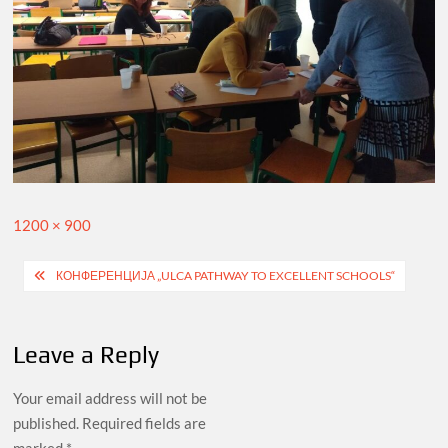
Full
1200 × 900
size
Post
КОНФЕРЕНЦИЈА „ULCA PATHWAY TO EXCELLENT SCHOOLS“
navigation
Leave a Reply
Your email address will not be
published.
Required fields are