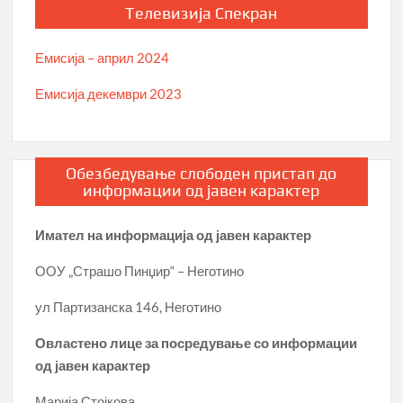
Телевизија Спекран
Емисија – април 2024
Емисија декември 2023
Обезбедување слободен пристап до
информации од јавен карактер
Имател на информација од јавен карактер
ООУ „Страшо Пинџир“ – Неготино
ул Партизанска 146, Неготино
Овластено лице за посредување со информации
од јавен карактер
Марија Стојкова