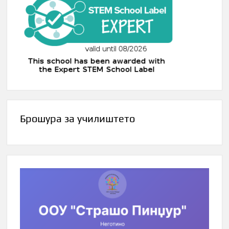
Брошура за училиштето