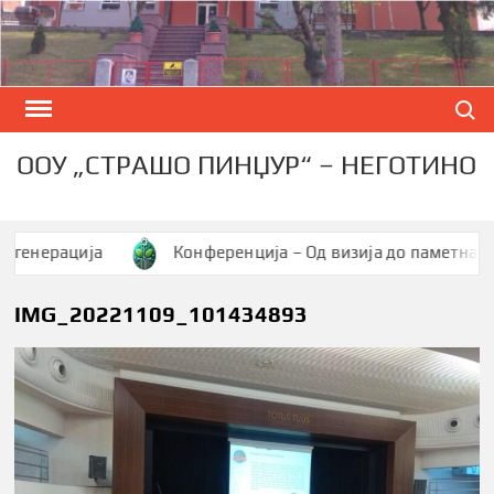
Skip
to
content
Search
ООУ „СТРАШО ПИНЏУР“ – НЕГОТИНО
ерација
Конференција – Од визија до паметна заедни
IMG_20221109_101434893