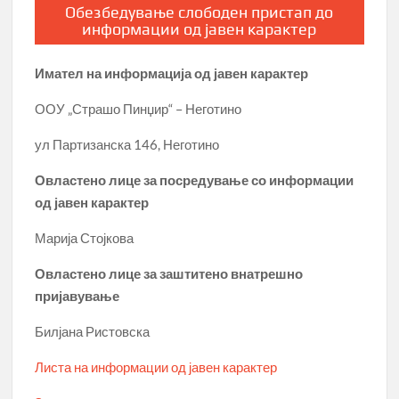
Обезбедување слободен пристап до
информации од јавен карактер
Имател на информација од јавен карактер
ООУ „Страшо Пинџир“ – Неготино
ул Партизанска 146, Неготино
Овластено лице за посредување со информации
од јавен карактер
Марија Стојкова
Овластено лице за заштитено внатрешно
пријавување
Билјана Ристовска
Листа на информации од јавен карактер