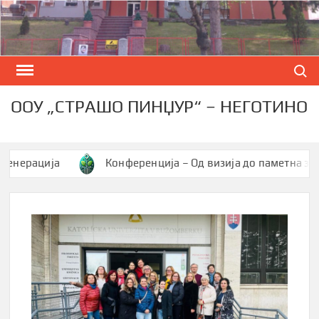
Skip
to
content
Search
ООУ „СТРАШО ПИНЏУР“ – НЕГОТИНО
рација
Конференција – Од визија до паметна заедниц