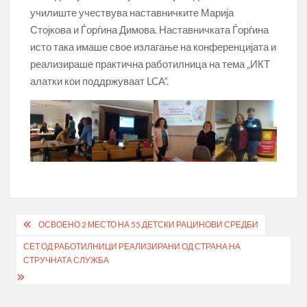
училиште учествува наставничките Марија
Стојкова и Ѓорѓина Димова. Наставничката Ѓорѓина
исто така имаше свое излагање на конференцијата и
реализираше практична работилница на тема „ИКТ
алатки кои поддржуваат LCA“.
Post
ОСВОЕНО 2 МЕСТО НА 55 ДЕТСКИ РАЦИНОВИ СРЕДБИ
navigation
СЕТ ОД РАБОТИЛНИЦИ РЕАЛИЗИРАНИ ОД СТРАНА НА
СТРУЧНАТА СЛУЖБА