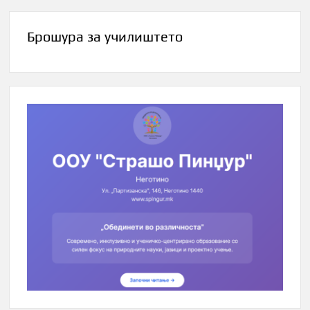
Брошура за училиштето