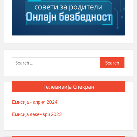
Search
for:
Телевизија Спекран
Емисија – април 2024
Емисија декември 2023