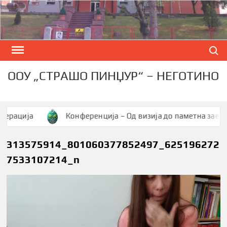
Skip
to
content
Search
ООУ „СТРАШО ПИНЏУР“ – НЕГОТИНО
ија
Конференција – Од визија до паметна заедница
313575914_801060377852497_625196272
7533107214_n