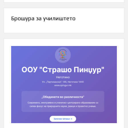
Брошура за училиштето