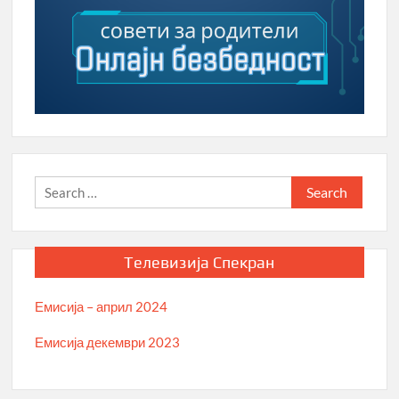
Search
for:
Телевизија Спекран
Емисија – април 2024
Емисија декември 2023