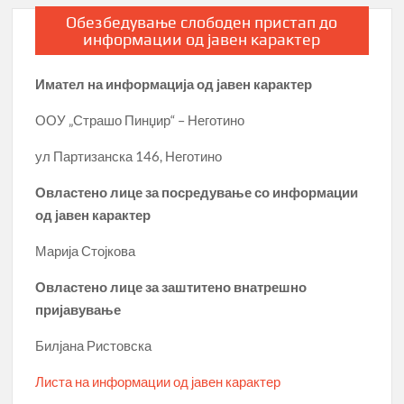
Обезбедување слободен пристап до
информации од јавен карактер
Имател на информација од јавен карактер
ООУ „Страшо Пинџир“ – Неготино
ул Партизанска 146, Неготино
Овластено лице за посредување со информации
од јавен карактер
Марија Стојкова
Овластено лице за заштитено внатрешно
пријавување
Билјана Ристовска
Листа на информации од јавен карактер