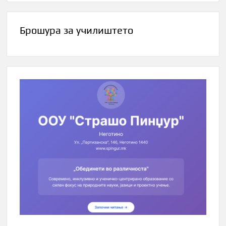
Брошура за училиштето