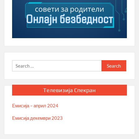
Search
for:
Телевизија Спекран
Емисија – април 2024
Емисија декември 2023