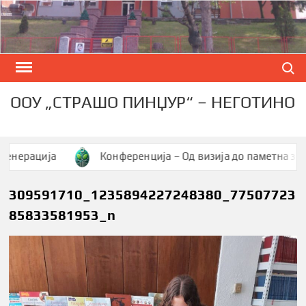
Skip
to
content
Search
ООУ „СТРАШО ПИНЏУР“ – НЕГОТИНО
ација
Конференција – Од визија до паметна заедница
309591710_1235894227248380_77507723
85833581953_n