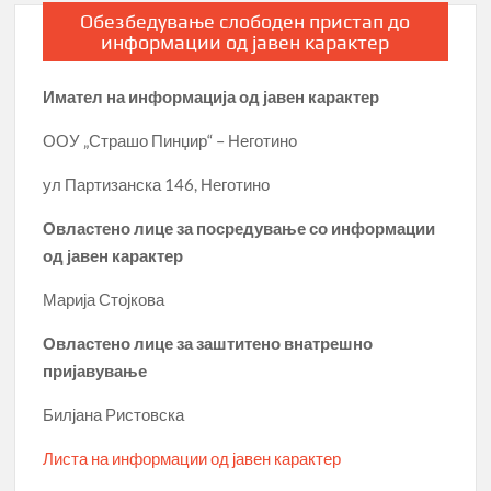
Обезбедување слободен пристап до
информации од јавен карактер
Имател на информација од јавен карактер
ООУ „Страшо Пинџир“ – Неготино
ул Партизанска 146, Неготино
Овластено лице за посредување со информации
од јавен карактер
Марија Стојкова
Овластено лице за заштитено внатрешно
пријавување
Билјана Ристовска
Листа на информации од јавен карактер