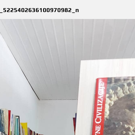
_5225402636100970982_n