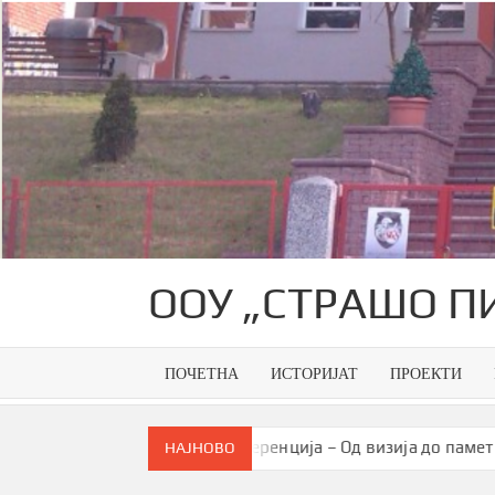
Skip
to
content
ООУ „СТРАШО П
ПОЧЕТНА
ИСТОРИЈАТ
ПРОЕКТИ
ја
Конференција – Од визија до паметна заедница
НАЈНОВО