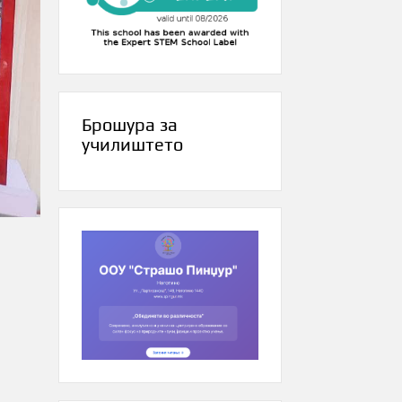
Брошура за
училиштето