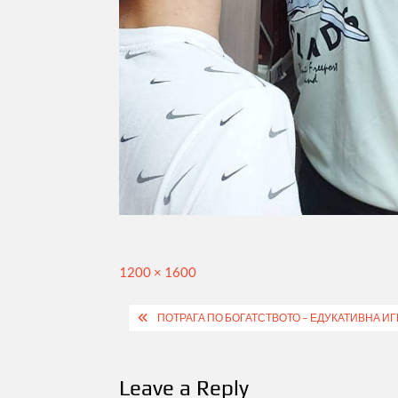
Full
1200 × 1600
size
Post
ПОТРАГА ПО БОГАТСТВОТО – ЕДУКАТИВНА ИГ
navigation
Leave a Reply