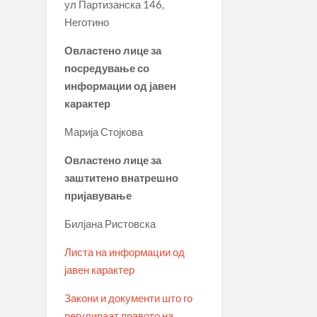
ул Партизанска 146,
Неготино
Овластено лице за
посредување со
информации од јавен
карактер
Марија Стојкова
Овластено лице за
заштитено внатрешно
пријавување
Билјана Ристовска
Листа на информации од
јавен карактер
Закони и документи што го
регулираат правото на