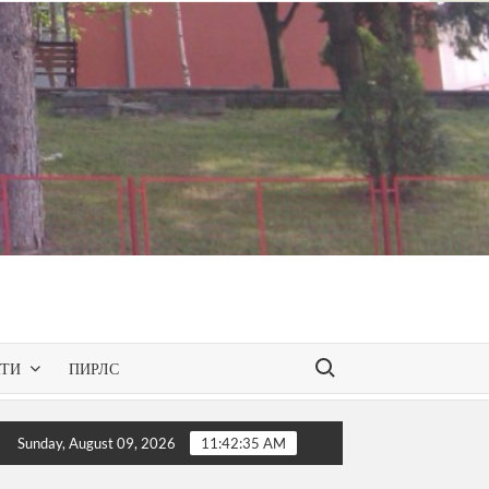
Search for:
КТИ
ПИРЛС
езентирана одобрената програма за слободниот изборен пре
Sunday, August 09, 2026
11:42:36 AM