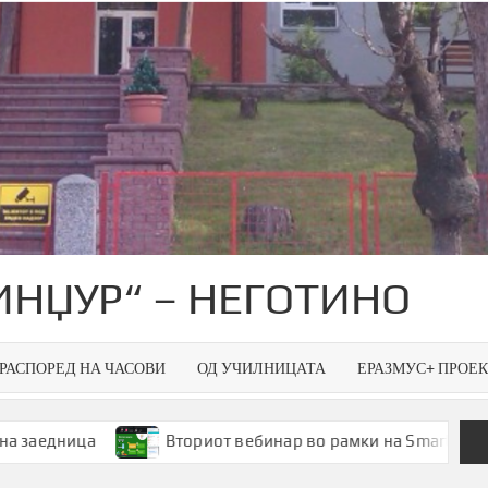
ИНЏУР“ – НЕГОТИНО
РАСПОРЕД НА ЧАСОВИ
ОД УЧИЛНИЦАТА
ЕРАЗМУС+ ПРОЕ
Вториот вебинар во рамки на Smart Green Spaces – пр