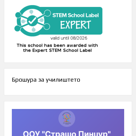
Брошура за училиштето