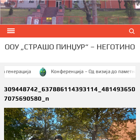
Skip
to
content
Search
ООУ „СТРАШО ПИНЏУР“ – НЕГОТИНО
нерација
Конференција – Од визија до паметна заедн
309448742_637886114393114_481493650
7075690580_n