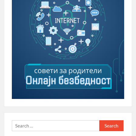
Search
for: