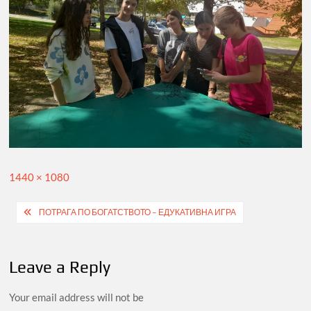
Full
1440 × 1080
size
Post
ПОТРАГА ПО БОГАТСТВОТО – ЕДУКАТИВНА ИГРА
navigation
Leave a Reply
Your email address will not be