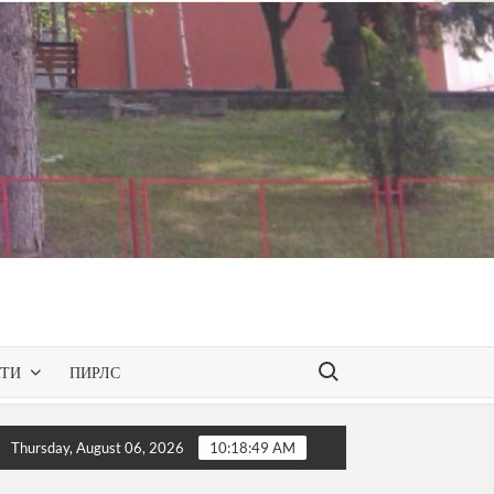
Search for:
КТИ
ПИРЛС
n Spaces – презентирана одобрената програма за слободниот
Thursday, August 06, 2026
10:18:51 AM