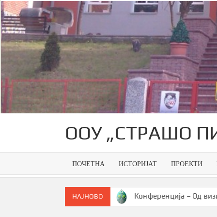
Skip
to
content
ООУ „СТРАШО П
ПОЧЕТНА
ИСТОРИЈАТ
ПРОЕКТИ
к на генерација
Конференција – Од визија до паметн
НАЈНОВО