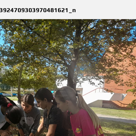
3924709303970481621_n