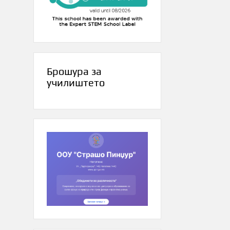
Брошура за
училиштето