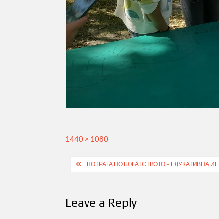
Full
1440 × 1080
size
Post
ПОТРАГА ПО БОГАТСТВОТО – ЕДУКАТИВНА ИГ
navigation
Leave a Reply