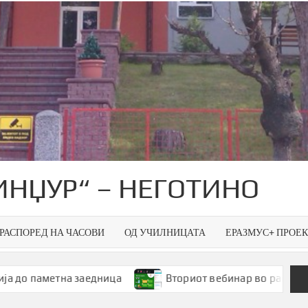
ИНЏУР“ – НЕГОТИНО
РАСПОРЕД НА ЧАСОВИ
ОД УЧИЛНИЦАТА
ЕРАЗМУС+ ПРОЕ
а заедница
Вториот вебинар во рамки на Smart Gree