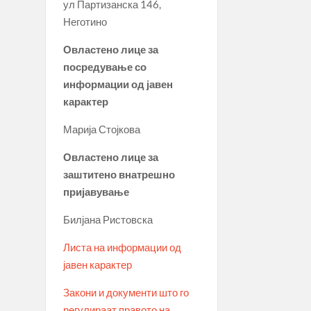
ул Партизанска 146,
Неготино
Овластено лице за
посредување со
информации од јавен
карактер
Марија Стојкова
Овластено лице за
заштитено внатрешно
пријавување
Билјана Ристовска
Листа на информации од
јавен карактер
Закони и документи што го
регулираат правото на