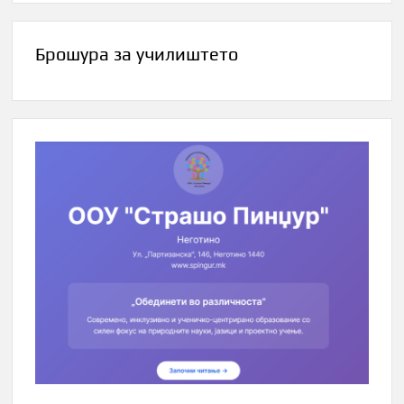
Брошура за училиштето