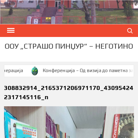
Skip
to
content
Search
ООУ „СТРАШО ПИНЏУР“ – НЕГОТИНО
ција
Конференција – Од визија до паметна заедница
308832914_2165371206971170_43095424
2317145116_n