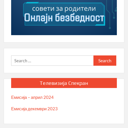
Search
for:
Телевизија Спекран
Емисија – април 2024
Емисија декември 2023