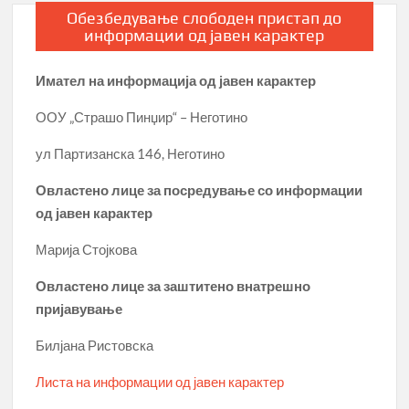
Обезбедување слободен пристап до
информации од јавен карактер
Имател на информација од јавен карактер
ООУ „Страшо Пинџир“ – Неготино
ул Партизанска 146, Неготино
Овластено лице за посредување со информации
од јавен карактер
Марија Стојкова
Овластено лице за заштитено внатрешно
пријавување
Билјана Ристовска
Листа на информации од јавен карактер