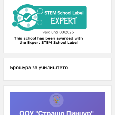
Брошура за училиштето