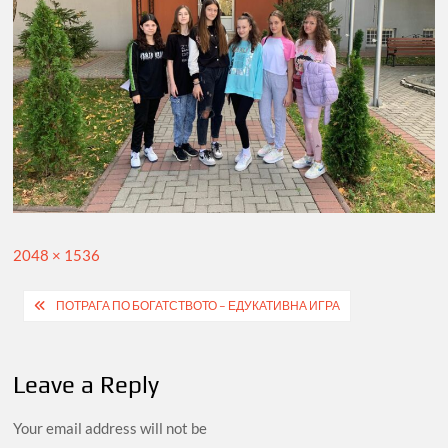
Full
2048 × 1536
size
Post
ПОТРАГА ПО БОГАТСТВОТО – ЕДУКАТИВНА ИГРА
navigation
Leave a Reply
Your email address will not be