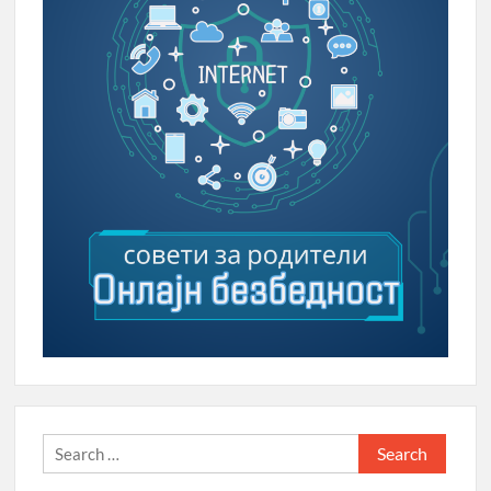
Search
for: