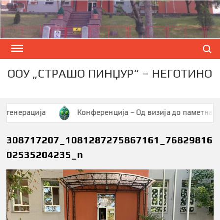
Skip
to
content
Search
ООУ „СТРАШО ПИНЏУР“ – НЕГОТИНО
ерација
Конференција – Од визија до паметна заедни
308717207_1081287275867161_76829816
02535204235_n