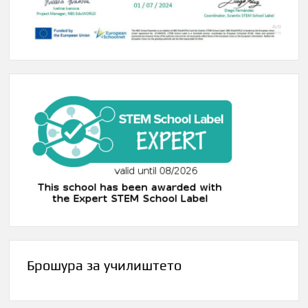
Брошура за училиштето