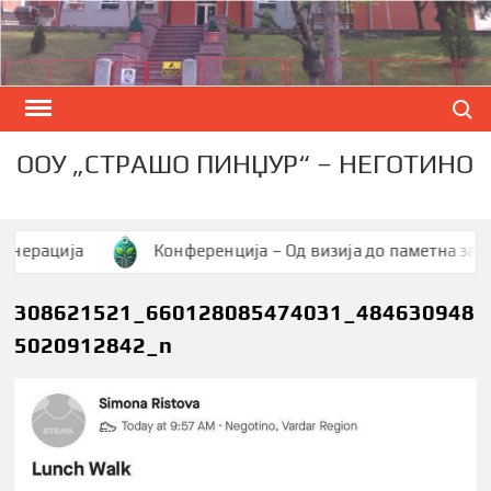
Skip
to
content
Search
ООУ „СТРАШО ПИНЏУР“ – НЕГОТИНО
ација
Конференција – Од визија до паметна заедница
308621521_660128085474031_484630948
5020912842_n