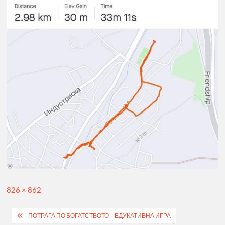
Full
826 × 862
size
Post
ПОТРАГА ПО БОГАТСТВОТО – ЕДУКАТИВНА ИГРА