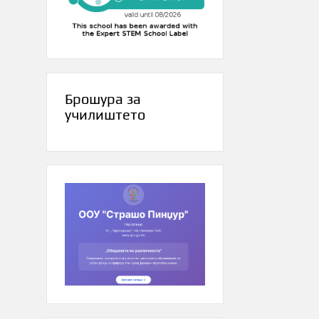
Брошура за
училиштето