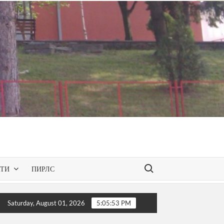
Search for:
КТИ
ПИРЛС
ces – презентирана одобрената програма за слободниот изб
Saturday, August 01, 2026
5:05:54 PM