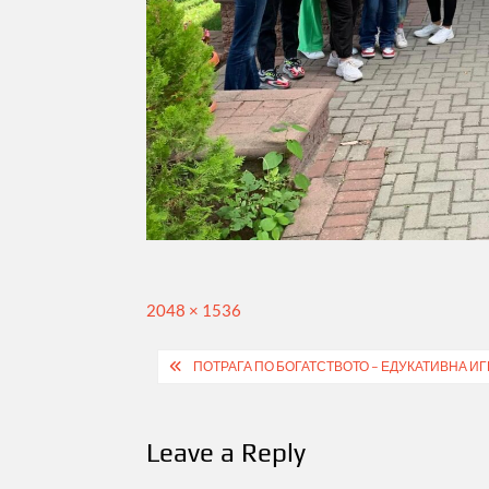
Full
2048 × 1536
size
Post
ПОТРАГА ПО БОГАТСТВОТО – ЕДУКАТИВНА ИГ
navigation
Leave a Reply