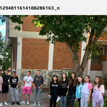
1294811614188286163_n