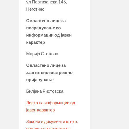
ул Партизанска 146,
Неготино
Овластено лице за
посредување со
информации од јавен
карактер
Марија Стојкова
Овластено лице за
заштитено внатрешно
пријавување
Билјана Ристовска
Листа на информации од
јавен карактер
Закони и документи што го
регулираат правото на