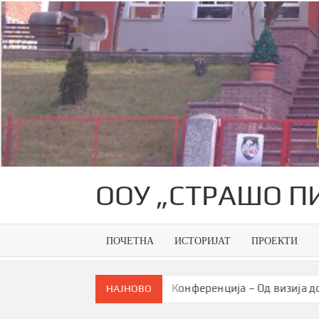
Skip
to
content
ООУ „СТРАШО П
ПОЧЕТНА
ИСТОРИЈАТ
ПРОЕКТИ
генерација
Конференција – Од визија до паметна зае
НАЈНОВО