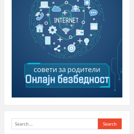
Search
for: