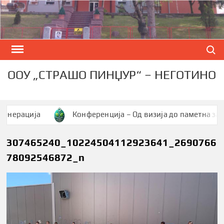
Skip
to
content
Search
ООУ „СТРАШО ПИНЏУР“ – НЕГОТИНО
ација
Конференција – Од визија до паметна заедниц
307465240_10224504112923641_2690766
78092546872_n