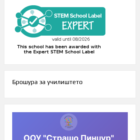
Брошура за училиштето