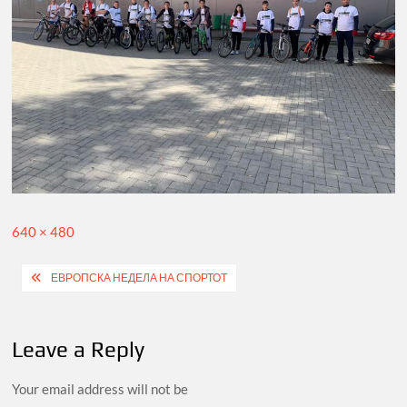
Full
640 × 480
size
Post
ЕВРОПСКА НЕДЕЛА НА СПОРТОТ
navigation
Leave a Reply
Your email address will not be