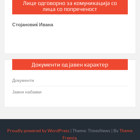
Лице одговорно за комуникација со
лица со попреченост
Стојановиќ Ивана
Документи од јавен карактер
Документи
Јавни набавки
Proudly powered by WordPress
|
Theme: TimesNews
|
By
Theme
Freesia
.