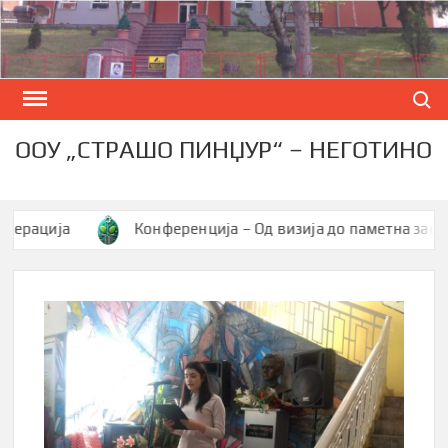
Skip
to
content
Search
ООУ „СТРАШО ПИНЏУР“ – НЕГОТИНО
ија
Конференција – Од визија до паметна заедница