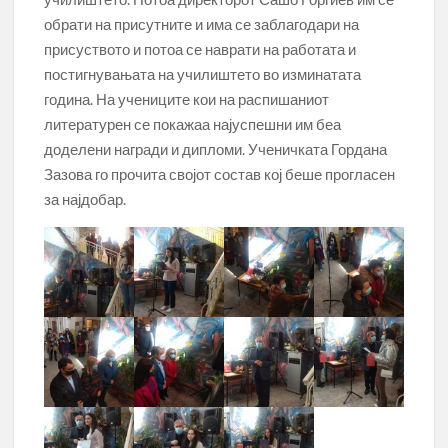
обрати на присутните и има се заблагодари на
присуството и потоа се наврати на работата и
постигнувањата на училиштето во изминатата
година. На учениците кои на распишаниот
литературен се покажаа најуспешни им беа
доделени награди и дипломи. Ученичката Гордана
Зазова го прочита својот состав кој беше прогласен
за најдобар.