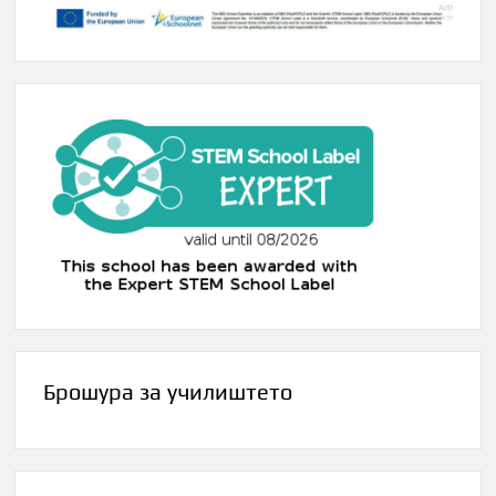
Брошура за училиштето