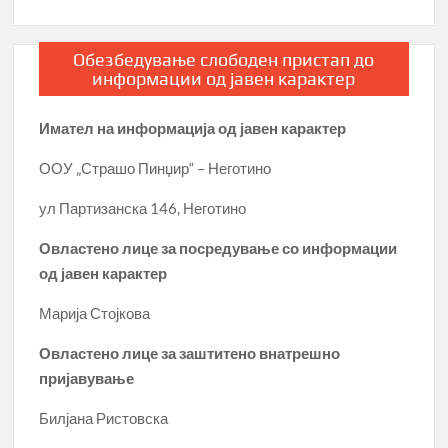
Обезбедување слободен пристап до
информации од јавен карактер
Имател на информација од јавен карактер
ООУ „Страшо Пинџир“ – Неготино
ул Партизанска 146, Неготино
Овластено лице за посредување со информации
од јавен карактер
Марија Стојкова
Овластено лице за заштитено внатрешно
пријавување
Билјана Ристовска