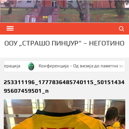
Skip
to
content
Search
ООУ „СТРАШО ПИНЏУР“ – НЕГОТИНО
ја
Конференција – Од визија до паметна заедница
253311196_1777836485740115_50151434
95607459501_n