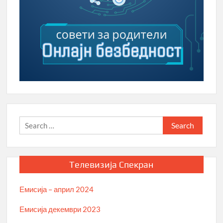
Search
for:
Телевизија Спекран
Емисија – април 2024
Емисија декември 2023