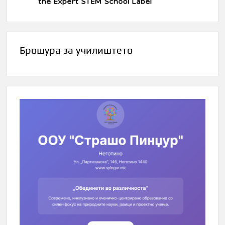
Брошура за училиштето