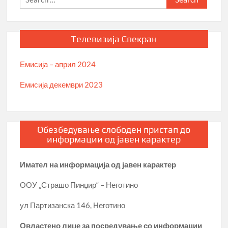
for:
Телевизија Спекран
Емисија – април 2024
Емисија декември 2023
Обезбедување слободен пристап до
информации од јавен карактер
Имател на информација од јавен карактер
ООУ „Страшо Пинџир“ – Неготино
ул Партизанска 146, Неготино
Овластено лице за посредување со информации