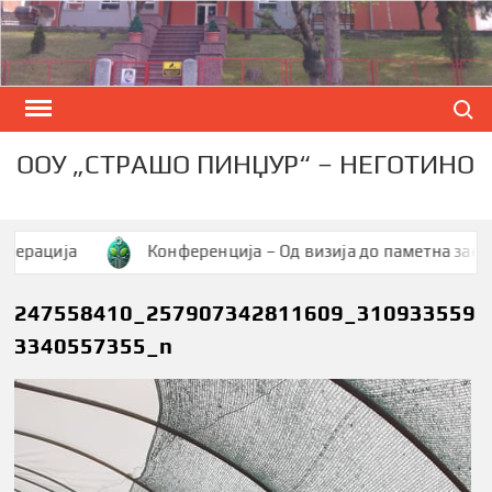
Skip
to
content
Search
ООУ „СТРАШО ПИНЏУР“ – НЕГОТИНО
ција
Конференција – Од визија до паметна заедница
247558410_257907342811609_310933559
3340557355_n