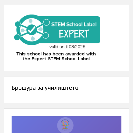
Брошура за училиштето