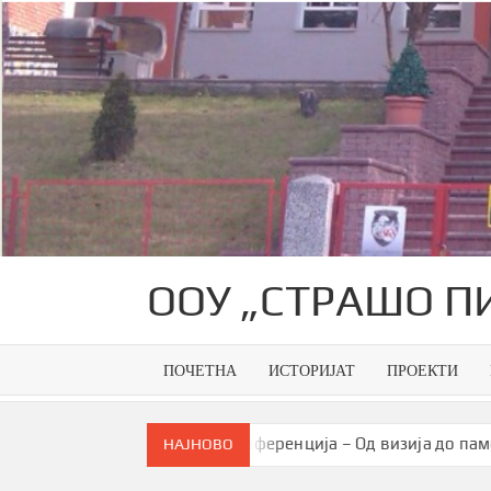
Skip
to
content
ООУ „СТРАШО П
ПОЧЕТНА
ИСТОРИЈАТ
ПРОЕКТИ
рација
Конференција – Од визија до паметна заедни
НАЈНОВО