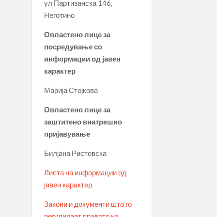
ул Партизанска 146,
Неготино
Овластено лице за
посредување со
информации од јавен
карактер
Марија Стојкова
Овластено лице за
заштитено внатрешно
пријавување
Билјана Ристовска
Листа на информации од
јавен карактер
Закони и документи што го
регулираат правото на