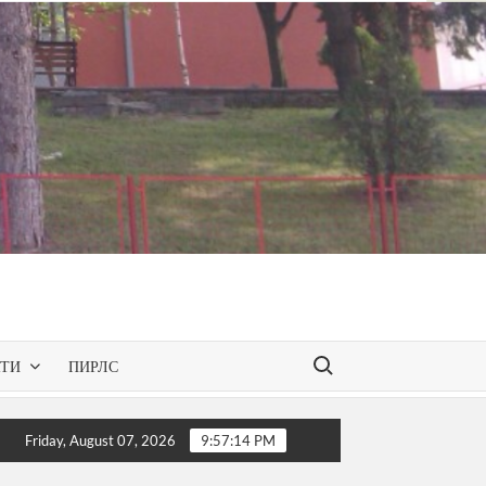
Search for:
КТИ
ПИРЛС
– презентирана одобрената програма за слободниот изборен
Friday, August 07, 2026
9:57:15 PM