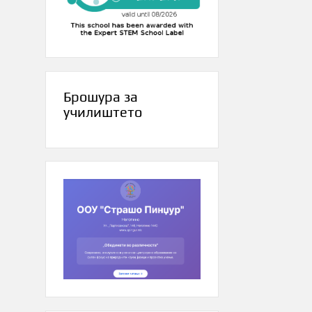
Брошура за
училиштето