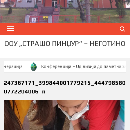
Skip
to
content
Search
ООУ „СТРАШО ПИНЏУР“ – НЕГОТИНО
ија
Конференција – Од визија до паметна заедница
247367171_399844001779215_444798580
0772204006_n