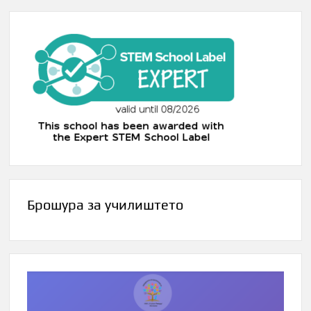
Брошура за училиштето