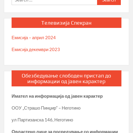
for:
Телевизија Спекран
Емисија – април 2024
Емисија декември 2023
Обезбедување слободен пристап до
информации од јавен карактер
Имател на информација од јавен карактер
ООУ „Страшо Пинџир“ – Неготино
ул Партизанска 146, Неготино
Овластено лице за посредување со информации