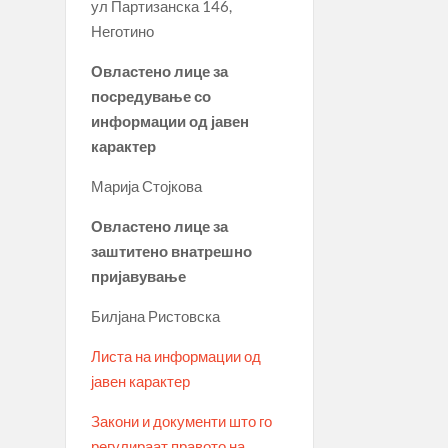
ул Партизанска 146,
Неготино
Овластено лице за
посредување со
информации од јавен
карактер
Марија Стојкова
Овластено лице за
заштитено внатрешно
пријавување
Билјана Ристовска
Листа на информации од
јавен карактер
Закони и документи што го
регулираат правото на