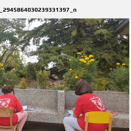
_2945864030239331397_n