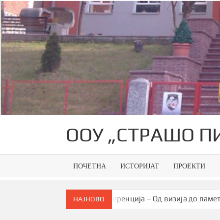
Skip
to
content
ООУ „СТРАШО П
ПОЧЕТНА
ИСТОРИЈАТ
ПРОЕКТИ
ација
Конференција – Од визија до паметна заедница
НАЈНОВО