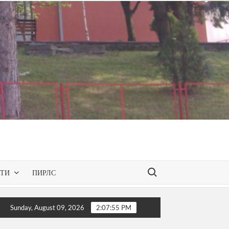
Search for:
КТИ
ПИРЛС
 презентирана одобрената програма за слободниот изборен п
Sunday, August 09, 2026
2:07:56 PM