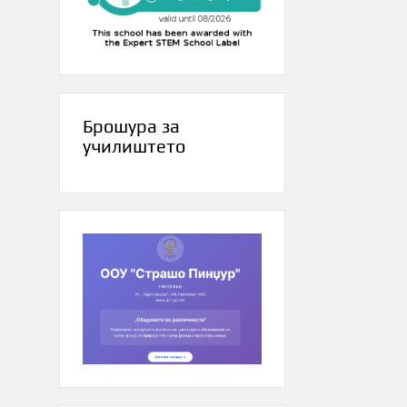
Брошура за
училиштето