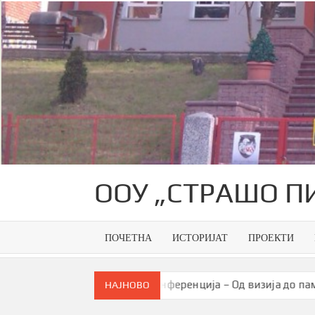
Skip
to
content
ООУ „СТРАШО П
ПОЧЕТНА
ИСТОРИЈАТ
ПРОЕКТИ
ерација
Конференција – Од визија до паметна заедни
НАЈНОВО