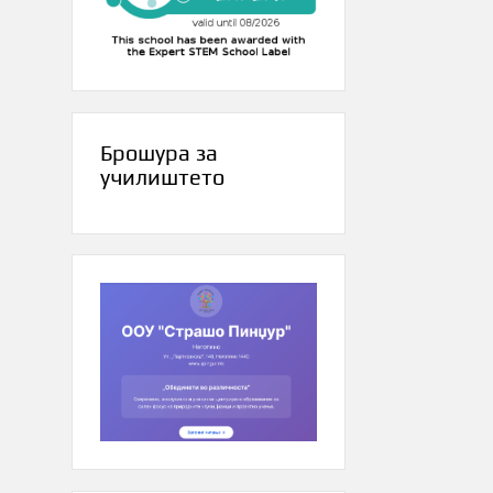
Брошура за
училиштето