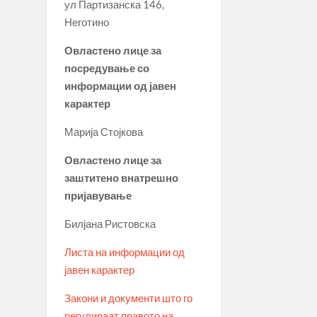
ул Партизанска 146,
Неготино
Овластено лице за
посредување со
информации од јавен
карактер
Марија Стојкова
Овластено лице за
заштитено внатрешно
пријавување
Билјана Ристовска
Листа на информации од
јавен карактер
Закони и документи што го
регулираат правото на