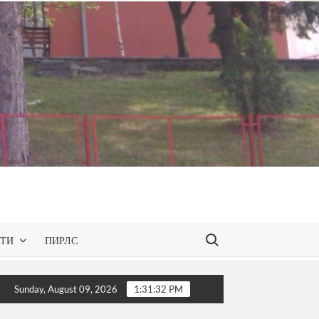
Search for:
КТИ
ПИРЛС
 – презентирана одобрената програма за слободниот изборен
Sunday, August 09, 2026
1:31:33 PM