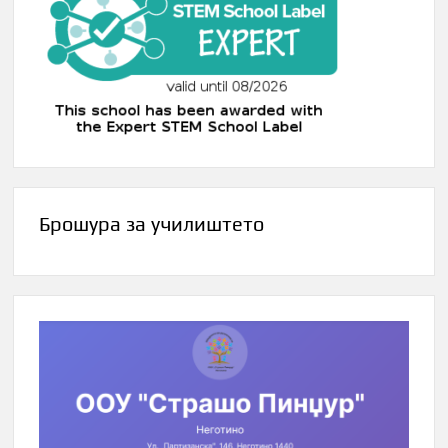
Брошура за училиштето