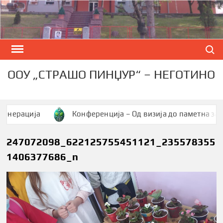
Skip
to
content
Search
ООУ „СТРАШО ПИНЏУР“ – НЕГОТИНО
ација
Конференција – Од визија до паметна заедница
247072098_622125755451121_235578355
1406377686_n