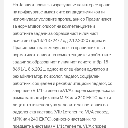
На Јавниот повик за изразување на интерес право
на пријавување имаат сите кандидати/ки кои ги
исполнуваат условите пропишани со Правилникот
за нормативот, описот на компетенциите и
работните задачи за образовниот и личниот
асистент бр.18/-13724/2 од 2.12.2020 година и
Правилникот за изменување на правилникот за
нормативот, описот на компетенциите и работните
задачи за образовниот и личниот асистент бр. 18-
8691/1 8.6.2021, односно специјален едукатор и
рехабилитатор, психолог, педагог, социјален
работник, социјален и рехабилитациски педагог, со
завршено VII/1 степен те.VI/A според македонската
рамка за квалификации МРК или 240 ЕКТС, како и
лице што ги исполнува условите за наставник во
одделенска настава (VII/1степен те. VI/A според
МРК или 240 ЕКТС), односно наставник по
предметна настава (VII/1степен те. VI/A според