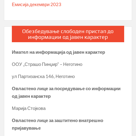
Емисија декември 2023
Обезбедување слободен пристап до
информации од јавен карактер
Имател на информација од јавен карактер
ООУ „Страшо Пинџир“ – Неготино
ул Партизанска 146, Неготино
Овластено лице за посредување со информации
од јавен карактер
Марија Стојкова
Овластено лице за заштитено внатрешно
пријавување