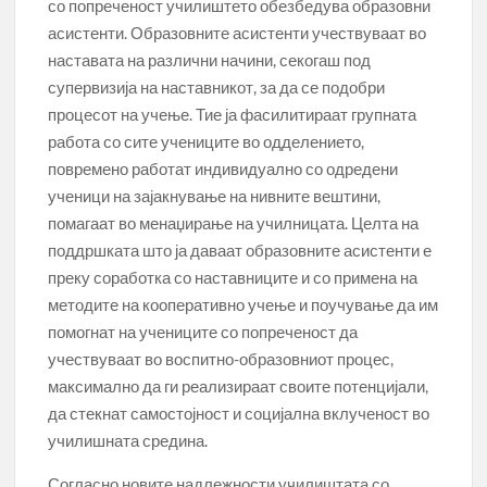
со попреченост училиштето обезбедува образовни
асистенти. Образовните асистенти учествуваат во
наставата на различни начини, секогаш под
супервизија на наставникот, за да се подобри
процесот на учење. Тие ја фасилитираат групната
работа со сите учениците во одделението,
повремено работат индивидуално со одредени
ученици на зајакнување на нивните вештини,
помагаат во менаџирање на училницата. Целта на
поддршката што ја даваат образовните асистенти е
преку соработка со наставниците и со примена на
методите на кооперативно учење и поучување да им
помогнат на учениците со попреченост да
учествуваат во воспитно-образовниот процес,
максимално да ги реализираат своите потенцијали,
да стекнат самостојност и социјална вклученост во
училишната средина.
Согласно новите надлежности училиштата со