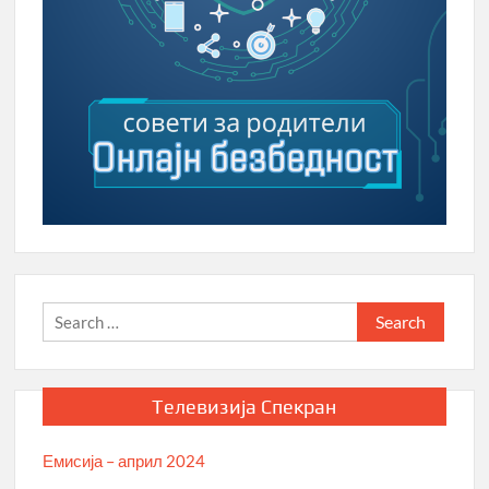
Search
for:
Телевизија Спекран
Емисија – април 2024