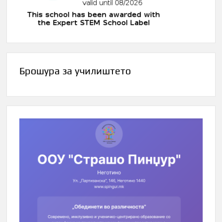
Брошура за училиштето