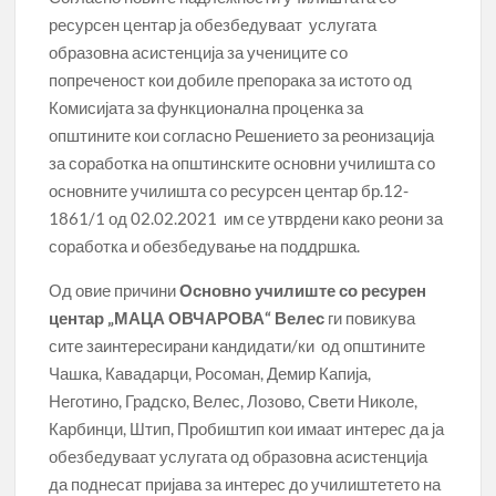
ресурсен центар ја обезбедуваат услугата
образовна асистенција за учениците со
попреченост кои добиле препорака за истото од
Комисијата за функционална проценка за
општините кои согласно Решението за реонизација
за соработка на општинските основни училишта со
основните училишта со ресурсен центар бр.12-
1861/1 од 02.02.2021 им се утврдени како реони за
соработка и обезбедување на поддршка.
Од овие причини
Основно училиште со ресурен
центар „МАЦА ОВЧАРОВА“ Велес
ги повикува
сите заинтересирани кандидати/ки од општините
Чашка, Кавадарци, Росоман, Демир Капија,
Неготино, Градско, Велес, Лозово, Свети Николе,
Карбинци, Штип, Пробиштип кои имаат интерес да ја
обезбедуваат услугата од образовна асистенција
да поднесат пријава за интерес до училиштетето на