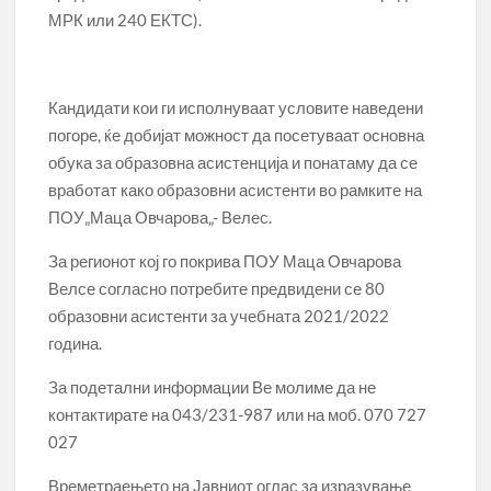
МРК или 240 ЕКТС).
Кандидати кои ги исполнуваат условите наведени
погоре, ќе добијат можност да посетуваат основна
обука за образовна асистенција и понатаму да се
вработат како образовни асистенти во рамките на
ПОУ„Маца Овчарова„- Велес.
За регионот кој го покрива ПОУ Маца Овчарова
Велсе согласно потребите предвидени се 80
образовни асистенти за учебната 2021/2022
година.
За подетални информации Ве молиме да не
контактирате на 043/231-987 или на моб. 070 727
027
Времетраењето на Јавниот оглас за изразување