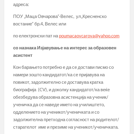
адреса:
ПОУ „Маца Овчарова“-Велес, ул„Кресненско
востание“ бр.4, Велес или
по електронски пат на
poumacaovcarova@yahoo.com
со назнака Изјавување на интерес за образовен
асистент
Кон барањето потребно е да се достави писмо со
намери зошто кандидатот/ка се пријавува на
повикот, задолжително се доставува кратка
биографија (CV), и доколку кандидатот/ка веќе
обезбедува образовна асистенција на ученик/
ученичка да се наведе името на училиштето,
одделението на ученикот/ученичката и со
задолжителна претходна согласност на родителот/
старателот име и презиме на ученикот/ученичката.