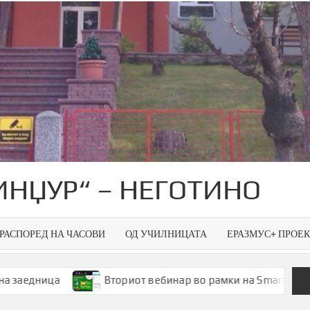
ИНЏУР“ – НЕГОТИНО
РАСПОРЕД НА ЧАСОВИ
ОД УЧИЛНИЦАТА
ЕРАЗМУС+ ПРОЕ
Вториот вебинар во рамки на Smart Green Spaces – пре