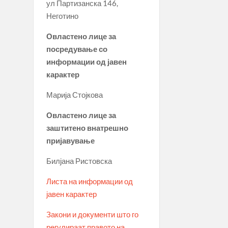
ул Партизанска 146,
Неготино
Овластено лице за
посредување со
информации од јавен
карактер
Марија Стојкова
Овластено лице за
заштитено внатрешно
пријавување
Билјана Ристовска
Листа на информации од
јавен карактер
Закони и документи што го
регулираат правото на