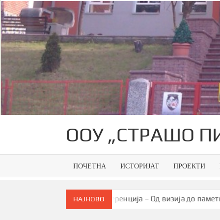
Skip
to
content
ООУ „СТРАШО П
ПОЧЕТНА
ИСТОРИЈАТ
ПРОЕКТИ
а
Конференција – Од визија до паметна заедница
НАЈНОВО