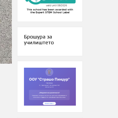
Брошура за
училиштето