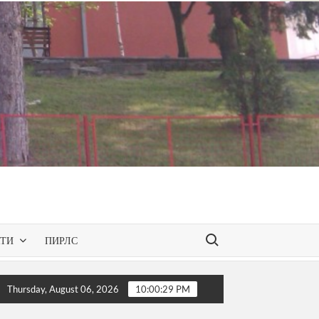
Search for:
КТИ
ПИРЛС
зентирана одобрената програма за слободниот изборен пред
Thursday, August 06, 2026
10:00:31 PM