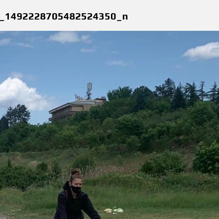
_1492228705482524350_n