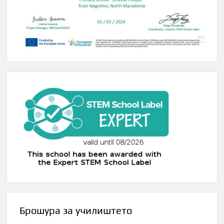
Брошура за училиштето