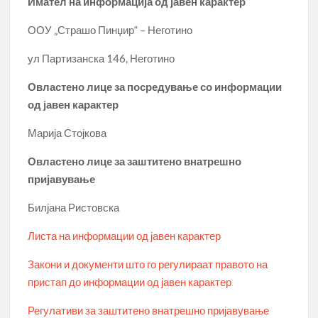
Имател на информација од јавен карактер
ООУ „Страшо Пинџир“ – Неготино
ул Партизанска 146, Неготино
Овластено лице за посредување со информации
од јавен карактер
Марија Стојкова
Овластено лице за заштитено внатрешно
пријавување
Билјана Ристовска
Листа на информации од јавен карактер
Закони и документи што го регулираат правото на
пристап до информации од јавен карактер
Регулативи за заштитено внатрешно пријавување