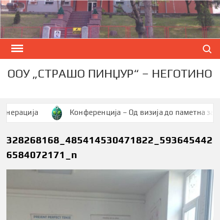
Skip
to
content
Search
ООУ „СТРАШО ПИНЏУР“ – НЕГОТИНО
ја
Конференција – Од визија до паметна заедница
328268168_485414530471822_593645442
6584072171_n