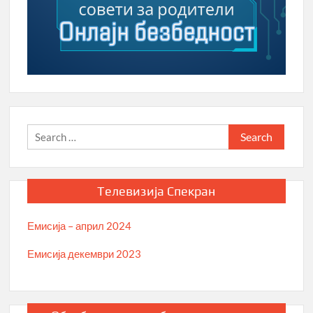
Search
for:
Телевизија Спекран
Емисија – април 2024
Емисија декември 2023