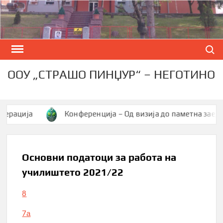
Skip
to
content
Search
ООУ „СТРАШО ПИНЏУР“ – НЕГОТИНО
ација
Конференција – Од визија до паметна заедница
Основни податоци за работа на
училиштето 2021/22
8
7а