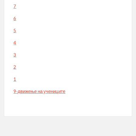
7
6
5
4
3
2
1
9-движење на учениците