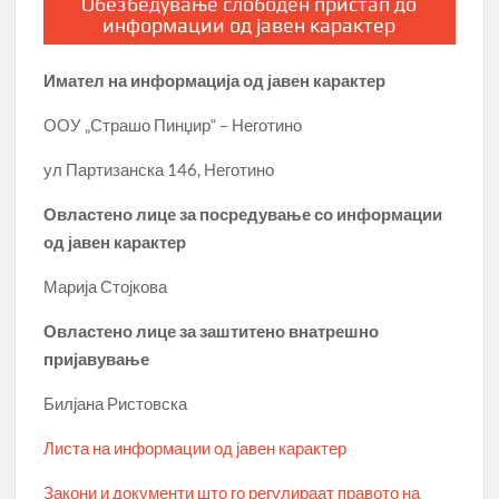
Обезбедување слободен пристап до
информации од јавен карактер
Имател на информација од јавен карактер
ООУ „Страшо Пинџир“ – Неготино
ул Партизанска 146, Неготино
Овластено лице за посредување со информации
од јавен карактер
Марија Стојкова
Овластено лице за заштитено внатрешно
пријавување
Билјана Ристовска
Листа на информации од јавен карактер
Закони и документи што го регулираат правото на