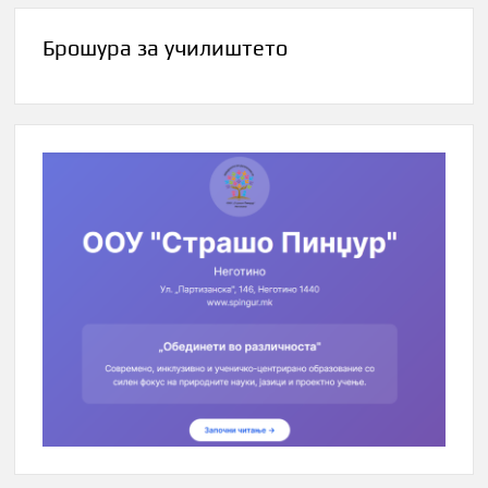
Брошура за училиштето