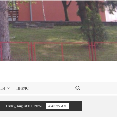
Search for:
КТИ
ПИРЛС
paces – презентирана одобрената програма за слободниот и
Friday, August 07, 2026
4:43:30 AM