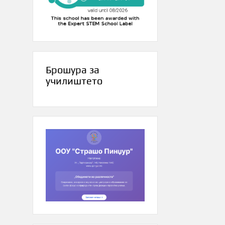
Брошура за
училиштето