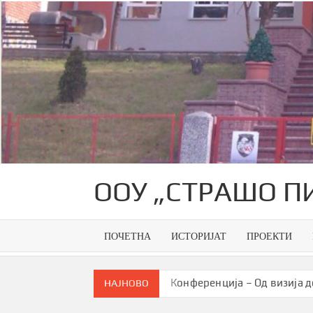
Skip
to
content
ООУ „СТРАШО П
ПОЧЕТНА
ИСТОРИЈАТ
ПРОЕКТИ
на генерација
Конференција – Од визија до паметна 
НАЈНОВО