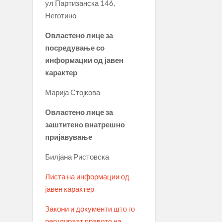
ул Партизанска 146,
Неготино
Овластено лице за
посредување со
информации од јавен
карактер
Марија Стојкова
Овластено лице за
заштитено внатрешно
пријавување
Билјана Ристовска
Листа на информации од
јавен карактер
Закони и документи што го
регулираат правото на