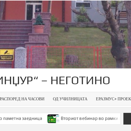
ИНЏУР“ – НЕГОТИНО
РАСПОРЕД НА ЧАСОВИ
ОД УЧИЛНИЦАТА
ЕРАЗМУС+ ПРОЕ
заедница
Вториот вебинар во рамки на Smart Green S